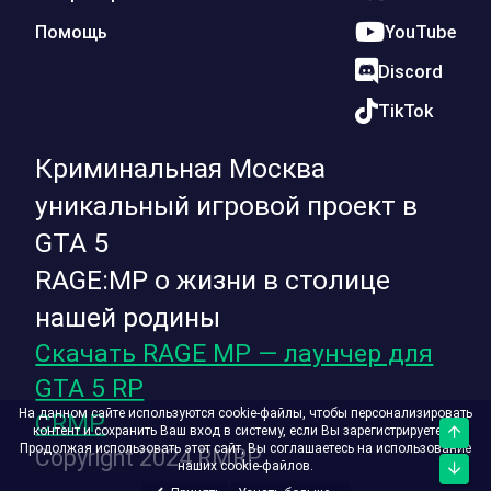
Помощь
YouTube
Discord
TikTok
Криминальная Москва
уникальный игровой проект в
GTA 5
RAGE:MP о жизни в столице
нашей родины
Скачать RAGE MP — лаунчер для
GTA 5 RP
На данном сайте используются cookie-файлы, чтобы персонализировать
CRMP
контент и сохранить Ваш вход в систему, если Вы зарегистрируетесь.
Верх
Продолжая использовать этот сайт, Вы соглашаетесь на использование
Copyright 2024 RMRP
наших cookie-файлов.
Низ