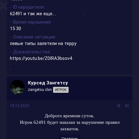
- ID нарушителя
62491 и так же еще....
- Время нарушения
15 30
- Описание ситуации
левые типы залетели на терру
- Доказательства
https://youtu.be/Z0IRA3bsov4
.
Курсед Зангетсу
zangetsu clxn
ИГРОК
18.12.2023
#2
Доброго времени суток.
Игрок 62491 будет наказан за нарушение правил
захватов.
Спойлер