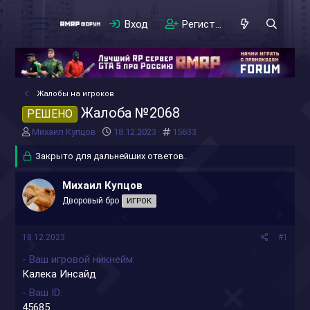
Вход
Регистрация
Жалобы на игроков
Жалоба №2068
РЕШЕНО
А
Д
#
Михаил Купцов
18.12.2023
15633
в
а
т
Закрыто для дальнейших ответов.
т
о
а
р
н
Михаил Купцов
т
а
Дворовый бро
ИГРОК
е
ч
м
а
ы
л
18.12.2023
#1
а
- Ваш игровой никнейм
Калека Инсайд
- Ваш ID
45685