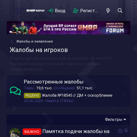
Вход
Регистрация
Жалобы и заявления
Жалобы на игроков
Подать жалобу на игрока в этом разделе. DB или DM?
Разберём жалобу и поможем тебе восстановить
справедливость!
Рассмотренные жалобы
Темы
19,6 тыс.
Сообщения
51,1 тыс.
Жалоба №18545 // ДМ + оскорбление
РЕШЕНО
30.06.2026
Никита (TBXin)
Фильтры
З
З
Памятка подачи жалобы на
ВАЖНО