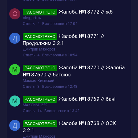
Жалоба №18772 // жб
РАССМОТРЕНО
O
oleg_petrov
Ответы
4
Воскресенье в 17:04
Жалоба №18771 //
РАССМОТРЕНО
Д
Продолжим 3.2.1
Дмитрий Мажоров
Ответы
4
Воскресенье в 18:54
Жалоба №18770 // Жалоба
РАССМОТРЕНО
М
№187670 // багоюз
Максим Киевский
Ответы
3
Воскресенье в 12:48
Жалоба №18769 // бан!
РАССМОТРЕНО
М
МАКСИМ1229
Ответы
14
Воскресенье в 13:42
Жалоба №18768 // ОСК
РАССМОТРЕНО
Д
3.2.1
Дмитрий Мажоров