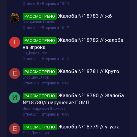
Ответы
5
Вторник в 18:19
Жалоба №18783 // жб
РАССМОТРЕНО
Владислав Быков
Ответы
1
Вторник в 10:17
Жалоба №18782 // жалоба
РАССМОТРЕНО
I
на игрока
ilia_kondaurov
Ответы
1
Вторник в 10:10
Жалоба №18781 // Круто
РАССМОТРЕНО
Е
Егор Демьянов
Ответы
3
Вторник в 15:08
Жалоба №18780 // Жалоба
РАССМОТРЕНО
И
№18780// нарушение ПОИП
Иван Харрисон (Громов)
Ответы
1
Вторник в 10:08
Жалоба №18779 // угуага
РАССМОТРЕНО
Е
Егор Демьянов