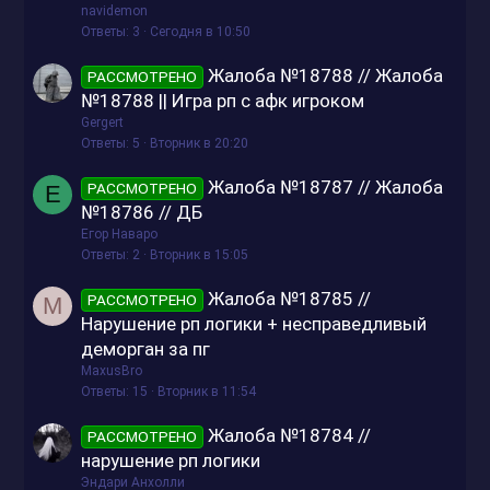
navidemon
Ответы
3
Сегодня в 10:50
Жалоба №18788 // Жалоба
РАССМОТРЕНО
№18788 || Игра рп с афк игроком
Gergert
Ответы
5
Вторник в 20:20
Жалоба №18787 // Жалоба
РАССМОТРЕНО
Е
№18786 // ДБ
Егор Наваро
Ответы
2
Вторник в 15:05
Жалоба №18785 //
РАССМОТРЕНО
M
Нарушение рп логики + несправедливый
деморган за пг
MaxusBro
Ответы
15
Вторник в 11:54
Жалоба №18784 //
РАССМОТРЕНО
нарушение рп логики
Эндари Анхолли