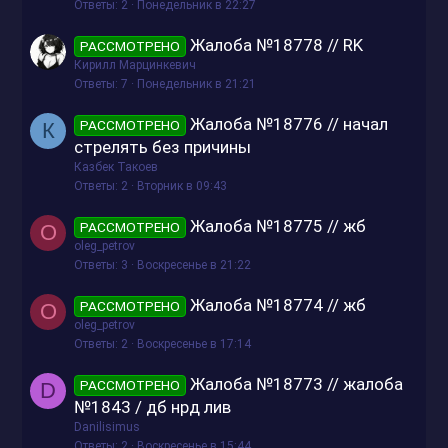
Ответы
2
Понедельник в 22:27
Жалоба №18778 // RK
РАССМОТРЕНО
Кирилл Марцинкевич
Ответы
7
Понедельник в 21:21
Жалоба №18776 // начал
РАССМОТРЕНО
К
стрелять без причины
Казбек Такоев
Ответы
2
Вторник в 09:43
Жалоба №18775 // жб
РАССМОТРЕНО
O
oleg_petrov
Ответы
3
Воскресенье в 21:22
Жалоба №18774 // жб
РАССМОТРЕНО
O
oleg_petrov
Ответы
2
Воскресенье в 17:14
Жалоба №18773 // жалоба
РАССМОТРЕНО
D
№1843 / дб нрд лив
Danilisimus
Ответы
2
Воскресенье в 15:44