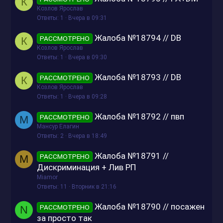
К
Козлов Ярослав
Ответы
1
Вчера в 09:31
Жалоба №18794 // DB
РАССМОТРЕНО
К
Козлов Ярослав
Ответы
1
Вчера в 09:30
Жалоба №18793 // DB
РАССМОТРЕНО
К
Козлов Ярослав
Ответы
1
Вчера в 09:28
Жалоба №18792 // пвп
РАССМОТРЕНО
М
Мансур Елагин
Ответы
2
Вчера в 18:49
Жалоба №18791 //
РАССМОТРЕНО
M
Дискриминация + Лив РП
Miamor
Ответы
11
Вторник в 21:16
Жалоба №18790 // посажен
РАССМОТРЕНО
N
за просто так