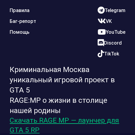
Правила
Telegram
Баг-репорт
VK
Помощь
YouTube
Discord
TikTok
Криминальная Москва
уникальный игровой проект в
GTA 5
RAGE:MP о жизни в столице
нашей родины
Скачать RAGE MP — лаунчер для
GTA 5 RP