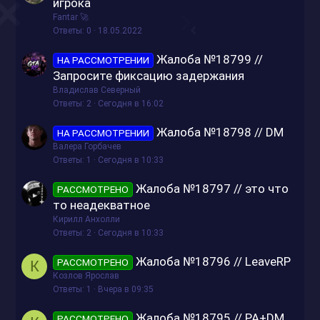
а
а
игрока
к
к
Fantar 🚀
р
р
Ответы
0
18.05.2022
ы
е
Жалоба №18799 //
т
п
НА РАССМОТРЕНИИ
Запросите фиксацию задержания
о
л
е
Владислав Северный
Ответы
2
Сегодня в 16:02
н
о
Жалоба №18798 // DM
НА РАССМОТРЕНИИ
Валера Горбачев
Ответы
1
Сегодня в 10:33
Жалоба №18797 // это что
РАССМОТРЕНО
то неадекватное
Кирилл Анхолли
Ответы
2
Сегодня в 10:33
Жалоба №18796 // LeaveRP
РАССМОТРЕНО
К
Козлов Ярослав
Ответы
1
Вчера в 09:35
Жалоба №18795 // PA+DM
РАССМОТРЕНО