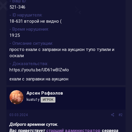
- Ваш ID
521-346
- ID нарушителя
18-631 второй не видно (
- Время нарушения
19:25
- Описание ситуации
просто ехали с заправки на аукцион тупо тулили и
оскали
- Доказательства
https://youtu.be/UD61wBIZwlo
ехали с заправки на аукцион
Арсен Рафаэлов
kuatu1y
ИГРОК
03.03.2024
#2
Доброго времени суток.
Вас приветствует
старший
администратор
с
ервера