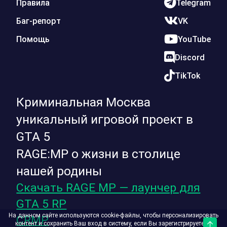
Правила
Telegram
Баг-репорт
VK
Помощь
YouTube
Discord
TikTok
Криминальная Москва
уникальный игровой проект в
GTA 5
RAGE:MP о жизни в столице
нашей родины
Скачать RAGE MP — лаунчер для
GTA 5 RP
На данном сайте используются cookie-файлы, чтобы персонализировать
CRMP
контент и сохранить Ваш вход в систему, если Вы зарегистрируетесь.
Верх