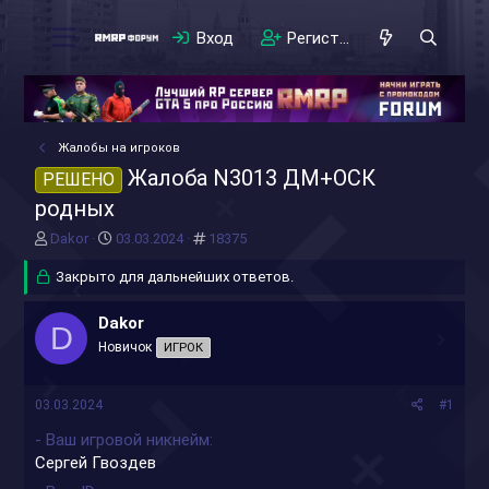
Вход
Регистрация
Жалобы на игроков
Жалоба N3013 ДМ+ОСК
РЕШЕНО
родных
А
Д
#
Dakor
03.03.2024
18375
в
а
т
Закрыто для дальнейших ответов.
т
о
а
р
н
Dakor
D
т
а
Новичок
ИГРОК
е
ч
м
а
ы
л
03.03.2024
#1
а
- Ваш игровой никнейм
Сергей Гвоздев