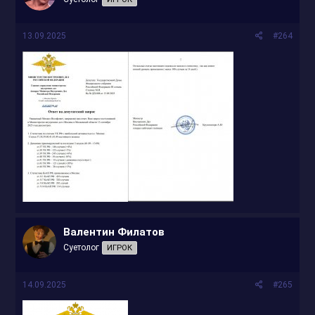
13.09.2025
#264
Валентин Филатов
Суетолог
ИГРОК
14.09.2025
#265