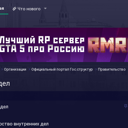
ая
Что нового
Организации
Официальный портал Гос.структур
Правительство
дел
 дел
рство внутренних дел