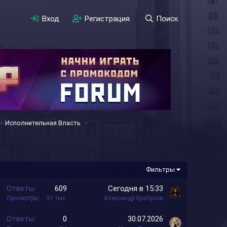
Вход
Регистрация
Поиск
Исполнительная Власть
Фильтры
З
Ответы
609
Сегодня в 15:33
а
Просмотры
51 тыс.
Александр Брабусов
к
Ответы
0
30.07.2026
р