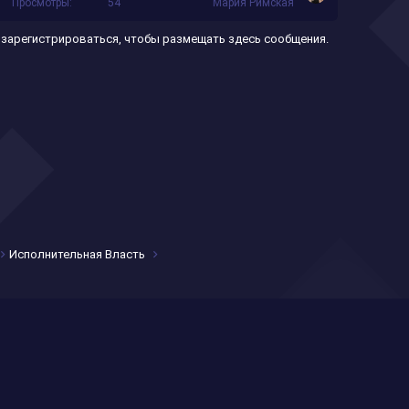
Просмотры
54
Мария Римская
е
п
 зарегистрироваться, чтобы размещать здесь сообщения.
л
е
н
о
Исполнительная Власть