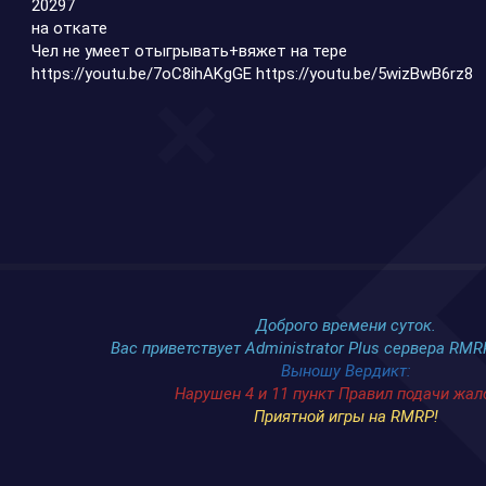
20297
на откате
Чел не умеет отыгрывать+вяжет на тере
https://youtu.be/7oC8ihAKgGE
https://youtu.be/5wizBwB6rz8
Доброго времени суток.
Вас приветствует Administrator Plus сервера RMR
Выношу Вердикт:
Нарушен 4 и 11 пункт Правил подачи жал
Приятной игры на RMRP!