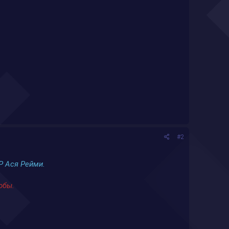
#2
P Ася Рейми.
обы.