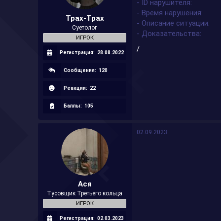
- ID нарушителя
а
- Время нарушения
Трах-Трах
- Описание ситуации
Суетолог
- Доказательства
ИГРОК
/
Регистрация:
28.08.2022
Сообщения:
120
Реакции:
22
Баллы:
105
02.09.2023
Ася
Тусовщик Третьего кольца
ИГРОК
Регистрация:
02.03.2023