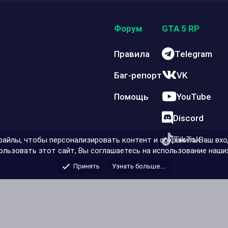
Форум
GTA 5 RP
Правила
Telegram
Баг-репорт
VK
Помощь
YouTube
Discord
TikTok
айлы, чтобы персонализировать контент и сохранить Ваш вход
льзовать этот сайт, Вы соглашаетесь на использование наших
Принять
Узнать больше....