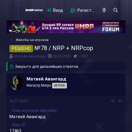
Вход
Регистрация
Жалобы на игроков
№78 / NRP + NRPcop
РЕШЕНО
А
Д
#
Матвей Авангард
26.07.2023
11032
в
а
т
Закрыто для дальнейших ответов.
т
о
а
р
н
Матвей Авангард
т
а
Магистр Метро
ИГРОК
е
ч
м
а
ы
л
26.07.2023
#1
а
- Ваш игровой никнейм
Матвей Авангард
- Ваш ID
17463