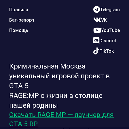
Правила
Telegram
Баг-репорт
VK
Помощь
YouTube
Discord
TikTok
Криминальная Москва
уникальный игровой проект в
GTA 5
RAGE:MP о жизни в столице
нашей родины
Скачать RAGE MP — лаунчер для
GTA 5 RP