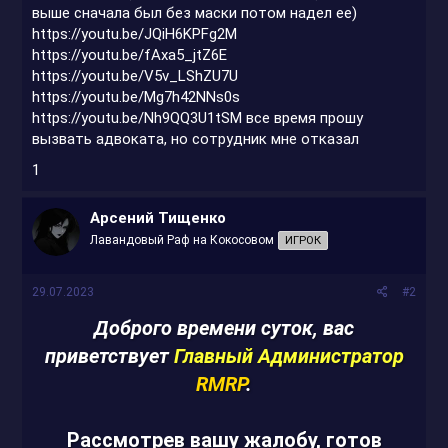
выше сначала был без маски потом надел ее)
https://youtu.be/JQiH6KPFg2M
https://youtu.be/fAxa5_jtZ6E
https://youtu.be/V5v_LShZU7U
https://youtu.be/Mg7h42NNs0s
https://youtu.be/Nh9QQ3U1tSM
все время прошу
вызвать адвоката, но сотрудник мне отказал
1
Арсений Тищенко
Лавандовый Раф на Кокосовом
ИГРОК
29.07.2023
#2
Доброго времени суток, вас
приветствует
Главный Администратор
RMRP
.
Рассмотрев вашу жалобу, готов