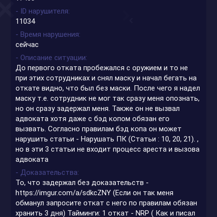
- ID нарушителя
11034
- Время нарушения
сейчас
- Описание ситуации
До первого отката пробежался с оружием и то не
при этих сотрудниках и снял маску и начал бегать на
откате видно, что был без маски. После чего я надел
маску т.е. сотрудник не мог так сразу меня опознать,
но он сразу задержал меня. Также он не вызвал
адвоката хотя даже с бэд копом обязан его
вызвать. Согласно правилам бэд копа он может
нарушить статьи - Нарушать ПК (Статьи : 10, 20, 21). ,
но в эти 3 статьи не входит процесс ареста и вызова
адвоката
- Доказательства
То, что задержал без доказательств -
https://imgur.com/a/sdkcZNY
(Если он так меня
обманул запросите откат с него по правилам обязан
хранить 3 дня) Тайминги: 1 откат - NRP ( Как и писал