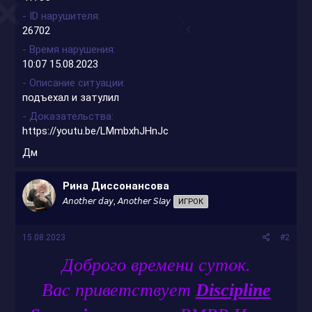
- ID нарушителя
26702
- Время нарушения
10:07 15.08.2023
- Описание ситуации
подъехал и затулил
- Доказательства
https://youtu.be/LMmbxhJHnJc
Дм
Рина Диссонансова
𝘈𝘯𝘰𝘵𝘩𝘦𝘳 𝘥𝘢𝘺, 𝘈𝘯𝘰𝘵𝘩𝘦𝘳 𝘚𝘭𝘢𝘺
ИГРОК
15.08.2023
#2
Доброго времени суток.
Вас приветствует
Discipline