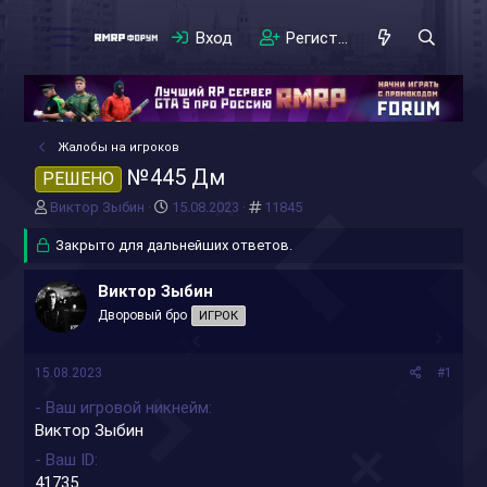
Вход
Регистрация
Жалобы на игроков
№445 Дм
РЕШЕНО
А
Д
#
Виктор Зыбин
15.08.2023
11845
в
а
т
Закрыто для дальнейших ответов.
т
о
а
р
н
Виктор Зыбин
т
а
Дворовый бро
ИГРОК
е
ч
м
а
ы
л
15.08.2023
#1
а
- Ваш игровой никнейм
Виктор Зыбин
- Ваш ID
41735