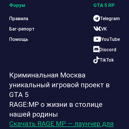
Форум
GTA 5 RP
Правила
Telegram
Баг-репорт
VK
Помощь
YouTube
Discord
TikTok
Криминальная Москва
уникальный игровой проект в
GTA 5
RAGE:MP о жизни в столице
нашей родины
Скачать RAGE MP — лаунчер для