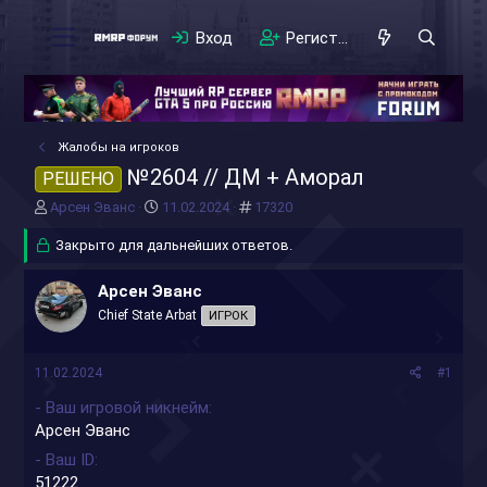
Вход
Регистрация
Жалобы на игроков
№2604 // ДМ + Аморал
РЕШЕНО
А
Д
#
Арсен Эванс
11.02.2024
17320
в
а
т
Закрыто для дальнейших ответов.
т
о
а
р
н
Арсен Эванс
т
а
Chief State Arbat
ИГРОК
е
ч
м
а
ы
л
11.02.2024
#1
а
- Ваш игровой никнейм
Арсен Эванс
- Ваш ID
51222