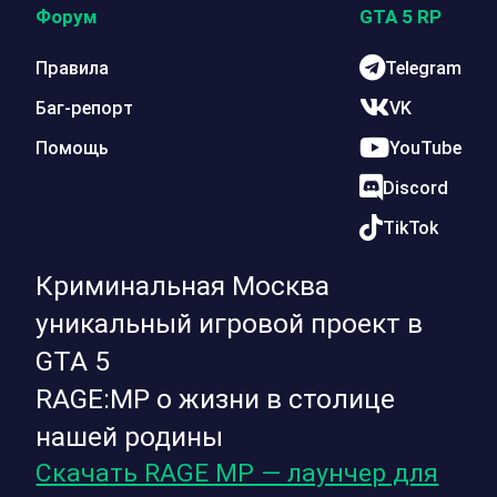
Форум
GTA 5 RP
Правила
Telegram
Баг-репорт
VK
Помощь
YouTube
Discord
TikTok
Криминальная Москва
уникальный игровой проект в
GTA 5
RAGE:MP о жизни в столице
нашей родины
Скачать RAGE MP — лаунчер для