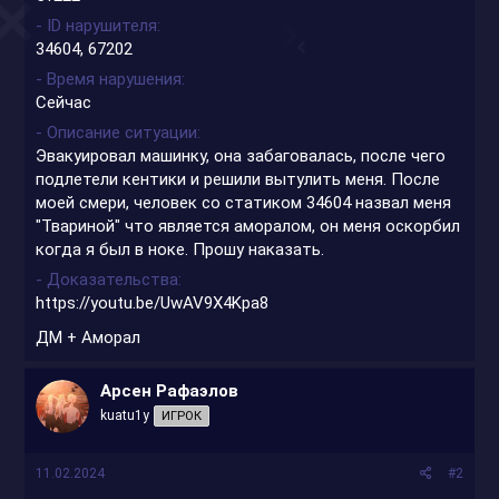
- ID нарушителя
34604, 67202
- Время нарушения
Сейчас
- Описание ситуации
Эвакуировал машинку, она забаговалась, после чего
подлетели кентики и решили вытулить меня. После
моей смери, человек со статиком 34604 назвал меня
"Твариной" что является аморалом, он меня оскорбил
когда я был в ноке. Прошу наказать.
- Доказательства
https://youtu.be/UwAV9X4Kpa8
ДМ + Аморал
Арсен Рафаэлов
kuatu1y
ИГРОК
11.02.2024
#2