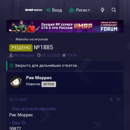
Вход
Регистрация
Жалобы на игроков
№1885
РЕШЕНО
А
Д
#
Рик Моррис
02.12.2023
15176
в
а
т
Закрыто для дальнейших ответов.
т
о
а
р
н
Рик Моррис
т
а
Новичок
ИГРОК
е
ч
м
а
ы
л
02.12.2023
#1
а
- Ваш игровой никнейм
Рик Моррис
- Ваш ID
59877