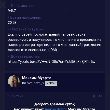
- ID нарушителя
9467
- Время нарушения
20:58
- Описание ситуации
Ехал по своей послосе, даный человек реска
развернуся, и получилось то что я в него врезался, на
видео регестраторе видно то что данный граждонин
сделал это спецально! ( DM)
- Доказательства
https://youtu.be/a2VHvxN-O0o?si=YiJd58uFzSjFPL5w
Максим Муэрте
Discord: pozit_iv
ИГРОК
03.12.2023
#2
Доброго времени суток,
Вас приветствует
Administrator
Максим Муэрте.