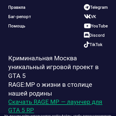
Правила
Telegram
Баг-репорт
VK
Помощь
YouTube
Discord
TikTok
Криминальная Москва
уникальный игровой проект в
GTA 5
RAGE:MP о жизни в столице
нашей родины
Скачать RAGE MP — лаунчер для
GTA 5 RP