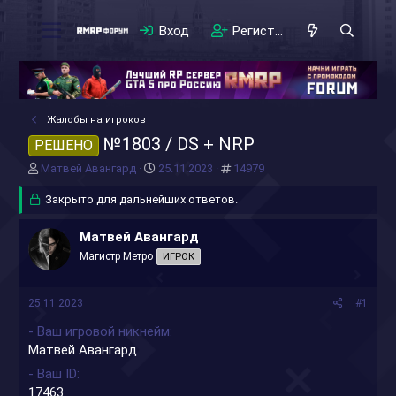
Вход
Регистрация
Жалобы на игроков
№1803 / DS + NRP
РЕШЕНО
А
Д
#
Матвей Авангард
25.11.2023
14979
в
а
т
Закрыто для дальнейших ответов.
т
о
а
р
н
Матвей Авангард
т
а
Магистр Метро
ИГРОК
е
ч
м
а
ы
л
25.11.2023
#1
а
- Ваш игровой никнейм
Матвей Авангард
- Ваш ID
17463