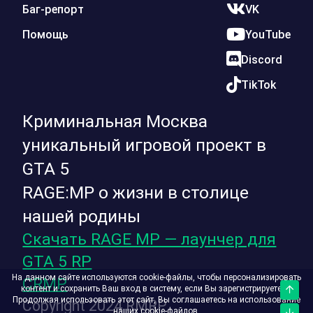
Баг-репорт
VK
Помощь
YouTube
Discord
TikTok
Криминальная Москва
уникальный игровой проект в
GTA 5
RAGE:MP о жизни в столице
нашей родины
Скачать RAGE MP — лаунчер для
GTA 5 RP
На данном сайте используются cookie-файлы, чтобы персонализировать
CRMP
контент и сохранить Ваш вход в систему, если Вы зарегистрируетесь.
Верх
Продолжая использовать этот сайт, Вы соглашаетесь на использование
Copyright 2024 RMRP
наших cookie-файлов.
Низ