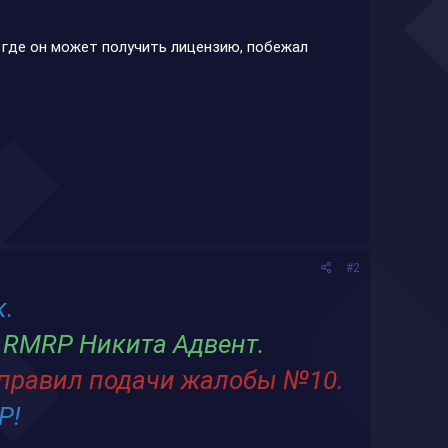
 где он может получить лицензию, побежал
#2
к.
ра RMRP Никита Адвент.
 правил подачи жалобы №10.
P!