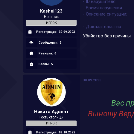
- ID нарушителя
а
- Время нарушения
Kashei123
- Описание ситуации
Новичок
ИГРОК
- Доказательства
Регистрация:
30.09.2023
Убийство без причины.
Сообщения:
3
Реакции:
0
Баллы:
5
30.09.2023
Вас пр
Никита Адвент
Выношу Верд
Гость столицы
ИГРОК
Регистрация:
09.10.2022