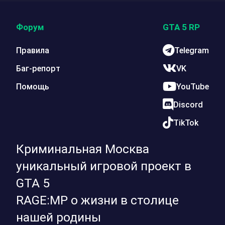
Форум
GTA 5 RP
Правила
Telegram
Баг-репорт
VK
Помощь
YouTube
Discord
TikTok
Криминальная Москва
уникальный игровой проект в
GTA 5
RAGE:MP о жизни в столице
нашей родины