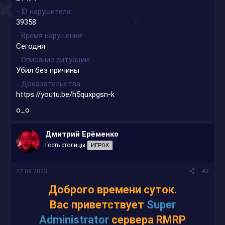
- ID нарушителя
39358
- Время нарушения
Сегодня
- Описание ситуации
Убил без причины
- Доказательства
https://youtu.be/h5quxpgsn-k
о_о
Дмитрий Ерёменко
Гость столицы
ИГРОК
22.09.2023
#2
Доброго времени суток.
Вас приветствует
Super
Administrator
сервера RMRP