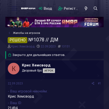
Вход
Регистрация
Жалобы на игроков
№1078 // ДМ
РЕШЕНО
А
Д
#
Крис Хемсворд
22.09.2023
13151
в
а
т
Закрыто для дальнейших ответов.
т
о
а
р
н
Крис Хемсворд
К
т
а
Дворовый бро
ИГРОК
е
ч
м
а
ы
л
22.09.2023
#1
а
- Ваш игровой никнейм
Крис Хемсворд
- Ваш ID
21494