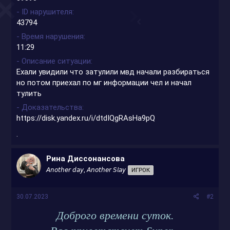
- ID нарушителя
43794
- Время нарушения
11:29
- Описание ситуации
Ехали увидили что затулили мвд начали разбираться
но потом приехал по мг информации чел и начал
тулить
- Доказательства
https://disk.yandex.ru/i/dtdIQgRAsHa9pQ
.
Рина Диссонансова
𝘈𝘯𝘰𝘵𝘩𝘦𝘳 𝘥𝘢𝘺, 𝘈𝘯𝘰𝘵𝘩𝘦𝘳 𝘚𝘭𝘢𝘺
ИГРОК
30.07.2023
#2
Доброго времени суток.