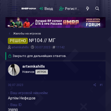
Вход
Регистрация
Жалобы на игроков
№104 // МГ
РЕШЕНО
А
Д
#
artemkahills
30.07.2023
11142
в
а
т
Закрыто для дальнейших ответов.
т
о
а
р
н
artemkahills
т
а
Новичок
ИГРОК
е
ч
м
а
ы
л
30.07.2023
#1
а
- Ваш игровой никнейм
Артём Нефедов
- Ваш ID
39890