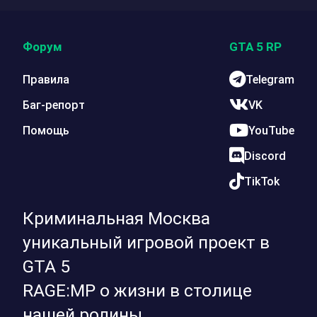
Форум
GTA 5 RP
Правила
Telegram
Баг-репорт
VK
Помощь
YouTube
Discord
TikTok
Криминальная Москва
уникальный игровой проект в
GTA 5
RAGE:MP о жизни в столице
нашей родины