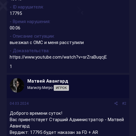
- ID нарушителя
17795
- Время нарушения
00:06
- Описание ситуации
выезжал с ОМС и меня расстулили
- Доказательства
https://www.youtube.com/watch?v=srZraBuqcjE
1
Матвей Авангард
Магистр Метро
ИГРОК
04.03.2024
#2
Доброго времени суток!
Вас приветствует Старший Администратор - Матвей
Авангард
Вердикт: 17795 будет наказан за FD + AR