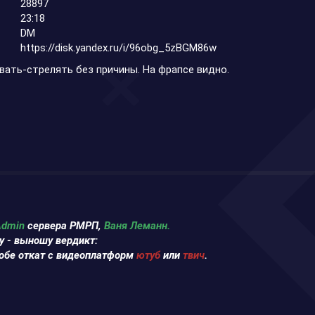
28897
23:18
DM
https://disk.yandex.ru/i/96obg_5zBGM86w
вать-стрелять без причины. На фрапсе видно.
A
dmin
сервера РМРП,
Ваня Леманн.
 - выношу вердикт:
обе откат с видеоплатформ
ютуб
или
твич
.