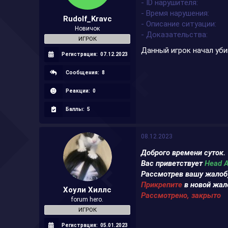
- ID нарушителя
а
- Время нарушения
Rudolf_Kravc
- Описание ситуации
Новичок
- Доказательства
ИГРОК
Данный игрок начал уби
Регистрация:
07.12.2023
Сообщения:
8
Реакции:
0
Баллы:
5
08.12.2023
Доброго времени суток.
Вас приветствует
Head 
Рассмотрев вашу жалобу
Прикрепите
в новой жал
Хоули Хиллс
Рассмотрено, закрыто
forum hero.
ИГРОК
Регистрация:
05.01.2023