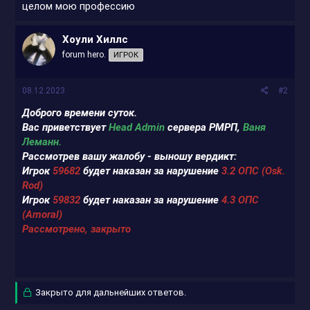
целом мою профессию
Хоули Хиллс
forum hero.
ИГРОК
08.12.2023
#2
Доброго времени суток.
Вас приветствует
Head A
dmin
сервера РМРП,
Ваня
Леманн.
Рассмотрев вашу жалобу - выношу вердикт:
Игрок
59682
будет наказан за нарушение
3.2 ОПС (Osk.
Rod)
Игрок
59832
будет наказан за нарушение
4.3 ОПС
(Amoral)
Рассмотрено, закрыто
Закрыто для дальнейших ответов.