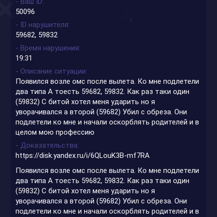
- Ваш ID
50096
- ID нарушителя
59682, 59832
- Время нарушения
19:31
- Описание ситуации
Появился возле омс после вылета. Ко мне подлетели
два типа А тоесть 59682, 59832. Как раз таки один
(59832) С битой хотел меня ударить но я
уворачивался а второй (59682) Убил с обреза. Они
подлетели ко мне и начали оскорблять родителей и в
целом мою профессию
- Доказательства
https://disk.yandex.ru/i/6QLouK3B-mf7RA
Появился возле омс после вылета. Ко мне подлетели
два типа А тоесть 59682, 59832. Как раз таки один
(59832) С битой хотел меня ударить но я
уворачивался а второй (59682) Убил с обреза. Они
подлетели ко мне и начали оскорблять родителей и в