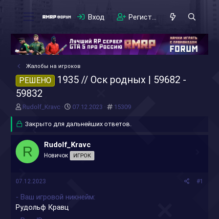
Вход
Регистрация
Жалобы на игроков
1935 // Оск родных | 59682 -
РЕШЕНО
59832
А
Д
#
Rudolf_Kravc
07.12.2023
15309
в
а
т
Закрыто для дальнейших ответов.
т
о
а
р
н
Rudolf_Kravc
R
т
а
Новичок
ИГРОК
е
ч
м
а
ы
л
07.12.2023
#1
а
- Ваш игровой никнейм
Рудольф Кравц