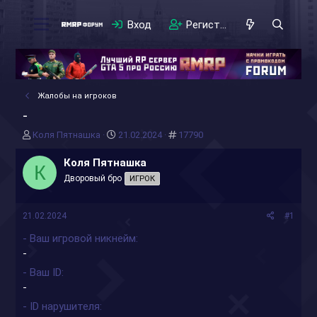
Вход
Регистрация
Жалобы на игроков
-
А
Д
#
Коля Пятнашка
21.02.2024
17790
в
а
т
т
Коля Пятнашка
К
о
а
Дворовый бро
ИГРОК
р
н
т
а
е
ч
21.02.2024
#1
м
а
ы
л
- Ваш игровой никнейм
а
-
- Ваш ID
-
- ID нарушителя