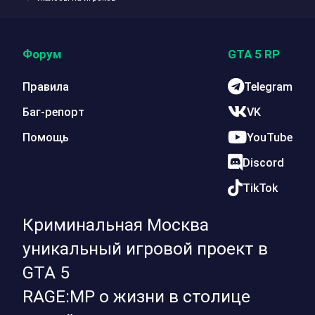
Форум
GTA 5 RP
Правила
Telegram
Баг-репорт
VK
Помощь
YouTube
Discord
TikTok
Криминальная Москва
уникальный игровой проект в
GTA 5
RAGE:MP о жизни в столице