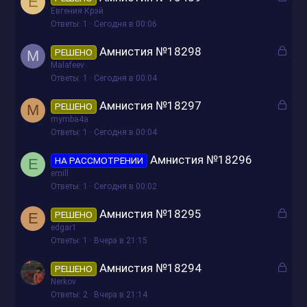
Е
а
Евгения Крэй
т
к
Ответы
1
Сегодня в 00:06
о
р
З
Амнистия №18298
РЕШЕНО
M
ы
а
Malafeev
т
к
Ответы
1
Сегодня в 00:04
о
р
З
Амнистия №18297
РЕШЕНО
M
ы
а
mymba4a
т
к
Ответы
1
Сегодня в 00:04
о
р
Амнистия №18296
НА РАССМОТРЕНИИ
E
ы
emill
т
Ответы
1
Сегодня в 00:02
о
З
Амнистия №18295
РЕШЕНО
E
а
edgar1
к
Ответы
1
Вчера в 21:15
р
З
Амнистия №18294
РЕШЕНО
ы
а
Nerkov
т
к
Ответы
2
Вчера в 21:14
о