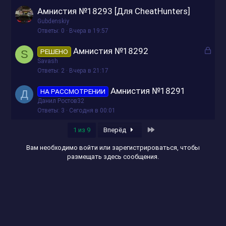
р
Амнистия №18293 [Для CheatHunters]
ы
Gubdenskiy
т
Ответы
0
Вчера в 19:57
о
З
Амнистия №18292
РЕШЕНО
S
а
Savash
к
Ответы
2
Вчера в 21:17
р
Амнистия №18291
НА РАССМОТРЕНИИ
Д
ы
Данил Ростов32
т
Ответы
3
Сегодня в 00:01
о
Последняя
1 из 9
Вперёд
Вам необходимо войти или зарегистрироваться, чтобы
размещать здесь сообщения.