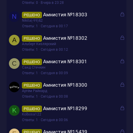
Ответы
0
Вчера в 23:28
о
З
Амнистия №18303
РЕШЕНО
N
а
Nikita(-99)&2
к
Ответы
1
Сегодня в 00:17
р
З
Амнистия №18302
РЕШЕНО
А
ы
а
Альберт Кизлярский
т
к
Ответы
1
Сегодня в 00:12
о
р
З
Амнистия №18301
РЕШЕНО
С
ы
а
Саид Стечкин
т
к
Ответы
1
Сегодня в 00:09
о
р
З
Амнистия №18300
РЕШЕНО
ы
а
Артём Райкард
т
к
Ответы
1
Сегодня в 00:08
о
р
З
Амнистия №18299
РЕШЕНО
K
ы
а
Kolbosa122
т
к
Ответы
1
Сегодня в 00:06
о
р
З
Амнистия №15439
РЕШЕНО
ы