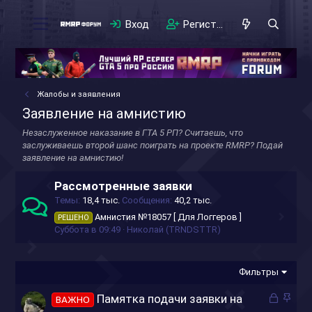
Вход
Регистрация
Жалобы и заявления
Заявление на амнистию
Незаслуженное наказание в ГТА 5 РП? Считаешь, что
заслуживаешь второй шанс поиграть на проекте RMRP? Подай
заявление на амнистию!
Рассмотренные заявки
Темы
18,4 тыс.
Сообщения
40,2 тыс.
Амнистия №18057 [ Для Логгеров ]
РЕШЕНО
Суббота в 09:49
Николай (TRNDSTTR)
Фильтры
З
З
Памятка подачи заявки на
ВАЖНО