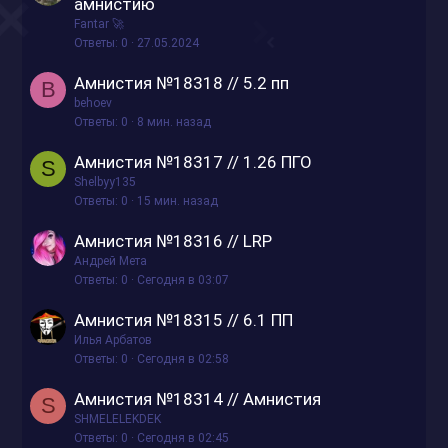
а
а
амнистию
к
к
Fantar 🚀
р
р
Ответы
0
27.05.2024
ы
е
Амнистия №18318 // 5.2 пп
т
п
B
behoev
о
л
Ответы
0
8 мин. назад
е
н
Амнистия №18317 // 1.26 ПГО
S
о
Shelbyy135
Ответы
0
15 мин. назад
Амнистия №18316 // LRP
Андрей Мета
Ответы
0
Сегодня в 03:07
Амнистия №18315 // 6.1 ПП
Илья Арбатов
Ответы
0
Сегодня в 02:58
Амнистия №18314 // Амнистия
S
SHMELELEKDEK
Ответы
0
Сегодня в 02:45