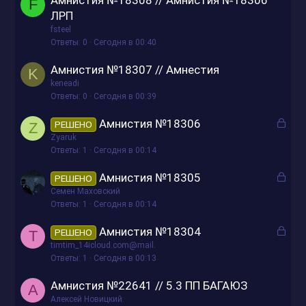
Амнистия №18308 // Амнистия №18306
F
ЛРП
fsteel
Ответы
0
Сегодня в 00:40
Амнистия №18307 // Амнестия
K
keneadi
Ответы
0
Сегодня в 00:39
З
Амнистия №18306
РЕШЕНО
Z
а
Zyaruk
к
Ответы
1
Сегодня в 00:14
р
З
Амнистия №18305
РЕШЕНО
ы
а
Семен Маховский
т
к
Ответы
1
Сегодня в 00:14
о
р
З
Амнистия №18304
РЕШЕНО
T
ы
а
timtim_14icloud.com@mail.
т
к
Ответы
1
Сегодня в 00:13
о
р
Амнистия №22641 // 5.3 ПП БАГАЮЗ
А
ы
Алексей Новицкий.
т