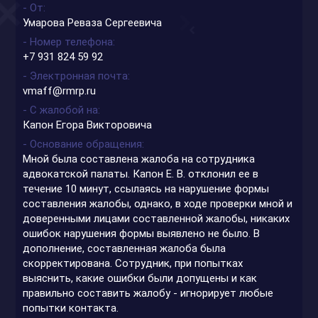
- От
Умарова Реваза Сергеевича
- Номер телефона
+7 931 824 59 92
- Электронная почта
vmaff@rmrp.ru
- С жалобой на
Капон Егора Викторовича
- Основание обращения
Мной была составлена жалоба на сотрудника
адвокатской палаты. Капон Е. В. отклонил ее в
течение 10 минут, ссылаясь на нарушение формы
составления жалобы, однако, в ходе проверки мной и
доверенными лицами составленной жалобы, никаких
ошибок нарушения формы выявлено не было. В
дополнение, составленная жалоба была
скорректирована. Сотрудник, при попытках
выяснить, какие ошибки были допущены и как
правильно составить жалобу - игнорирует любые
попытки контакта.