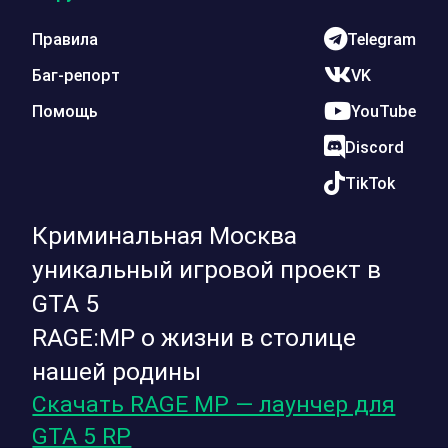
Правила
Telegram
Баг-репорт
VK
Помощь
YouTube
Discord
TikTok
Криминальная Москва
уникальный игровой проект в
GTA 5
RAGE:MP о жизни в столице
нашей родины
Скачать RAGE MP — лаунчер для
GTA 5 RP