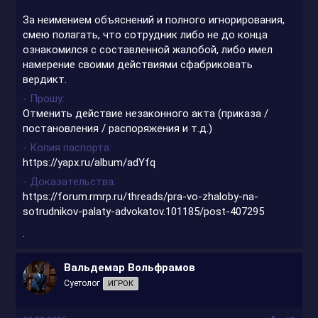
За неимением объяснений и полного игнорирования,
смею полагать, что сотрудник либо не до конца
ознакомился с составленной жалобой, либо имел
намерение своими действиями сфабриковать
вердикт.
- Прошу
Отменить действие незаконного акта (приказа /
постановления / распоряжения и т.д.)
- Копия паспорта
https://yapx.ru/album/adYfq
- Доказательства
https://forum.rmrp.ru/threads/pra-vo-zhaloby-na-
sotrudnikov-palaty-advokatov.101185/post-407295
.
Вальдемар Вольфрамов
Суетолог
ИГРОК