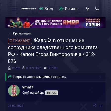
Вход
Регистрация
Прокуратура
Жалоба в отношение
ОТКАЗАНО
сотрудника следственного комитета
РФ - Капон Егора Викторовича / 312-
876
А
Д
#
vmaff
03.09.2025
120903
в
а
т
Закрыто для дальнейших ответов.
т
о
а
р
н
vmaff
т
а
Свой на районе
ИГРОК
е
ч
м
а
ы
л
03.09.2025
#1
а