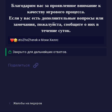
Благодарим вас за проявленное внимание к
качеству игрового процесса.
Если у вас есть дополнительные вопросы или
замечания, пожалуйста, сообщите о них в
течение суток.
Р
etoZheZhenek
и
Мони Хиллс᠌
е
а
Закрыто для дальнейших ответов.
к
ц
и
и
Ссылка
Поделиться:
:
Жалобы на лидеров