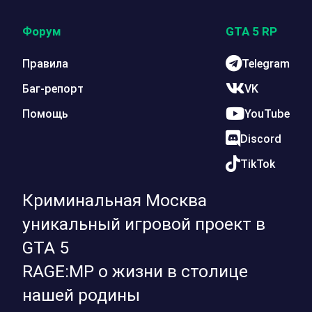
Форум
GTA 5 RP
Правила
Telegram
Баг-репорт
VK
Помощь
YouTube
Discord
TikTok
Криминальная Москва
уникальный игровой проект в
GTA 5
RAGE:MP о жизни в столице
нашей родины