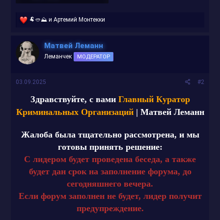
Р
🐏🥙⛰️
и
Артемий Монтекки
е
а
к
Матвей Леманн
ц
Леманчек
МОДЕРАТОР
и
и
:
03.09.2025
#2
Здравствуйте, с вами
Главный Куратор
Криминальных Организаций
| Матвей Леманн
Жалоба была тщательно рассмотрена, и мы
готовы принять решение:
С лидером будет проведена беседа, а также
будет дан срок на заполнение форума, до
сегодняшнего вечера.
Если форум заполнен не будет, лидер получит
предупреждение.