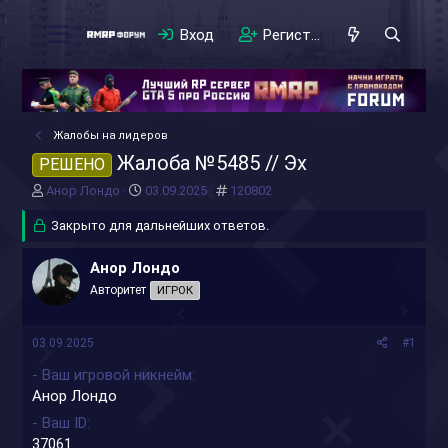
Вход
Регистрация
Жалобы на лидеров
Жалоба №5485 // Эх
РЕШЕНО
А
Д
#
Анор Лондо
03.09.2025
120802
в
а
т
Закрыто для дальнейших ответов.
т
о
а
р
н
Анор Лондо
т
а
Авторитет
ИГРОК
е
ч
м
а
ы
л
03.09.2025
#1
а
- Ваш игровой никнейм
Анор Лондо
- Ваш ID
37061