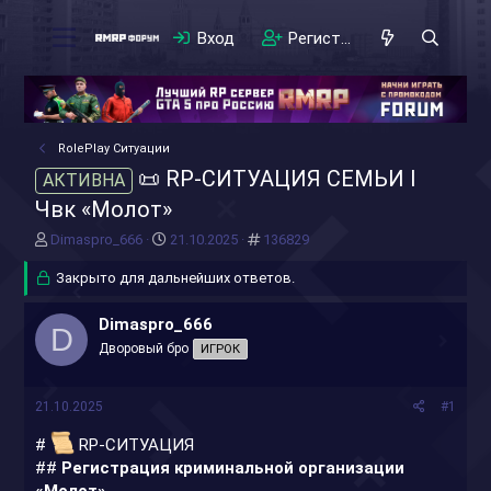
Вход
Регистрация
RolePlay Ситуации
📜 RP-СИТУАЦИЯ СЕМЬИ I
АКТИВНА
Чвк «Молот»
А
Д
#
Dimaspro_666
21.10.2025
136829
в
а
т
Закрыто для дальнейших ответов.
т
о
а
р
н
Dimaspro_666
D
т
а
Дворовый бро
ИГРОК
е
ч
м
а
ы
л
21.10.2025
#1
а
#
RP-СИТУАЦИЯ
##
Регистрация криминальной организации
«Молот»