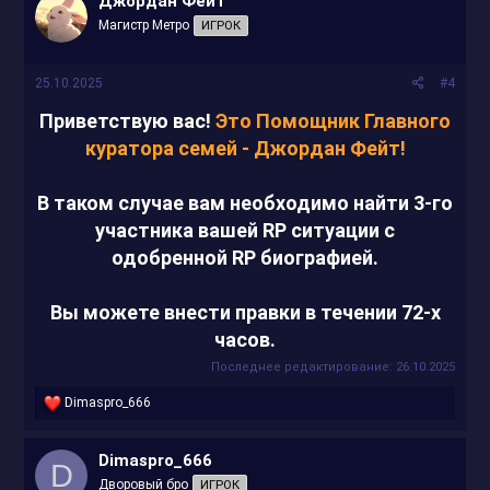
Джордан Фейт
Магистр Метро
ИГРОК
25.10.2025
#4
Приветствую вас!
Это Помощник Главного
куратора семей - Джордан Фейт!
В таком случае вам необходимо найти 3-го
участника вашей RP ситуации с
одобренной RP биографией.
Вы можете внести правки в течении 72-х
часов.
Последнее редактирование:
26.10.2025
Р
Dimaspro_666
е
а
к
Dimaspro_666
D
ц
Дворовый бро
ИГРОК
и