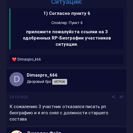
Ситуации:
1) Согласно пункту 6
Спойлер:
Пункт 6
приложите пожалуйста ссылки на 3
одобренных RP-Биографии участников
ситуации.
Р
Dimaspro_666
е
а
к
Dimaspro_666
D
ц
Дворовый бро
ИГРОК
и
и
:
24.10.2025
#3
К сожалению 3 участник отказался писать рп
биографию и я его снял с должности старшего
состава