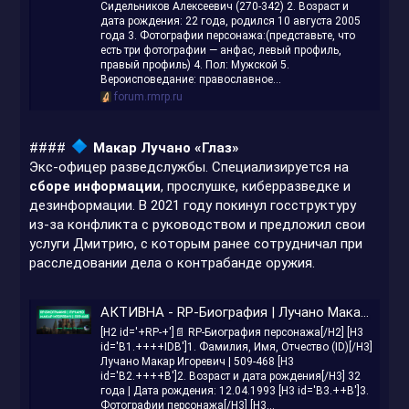
Сидельников Алексеевич (270-342) 2. Возраст и
дата рождения: 22 года, родился 10 августа 2005
года 3. Фотографии персонажа:(представьте, что
есть три фотографии — анфас, левый профиль,
правый профиль) 4. Пол: Мужской 5.
Вероисповедание: православное...
forum.rmrp.ru
####
Макар Лучано «Глаз»
Экс-офицер разведслужбы. Специализируется на
сборе информации
, прослушке, киберразведке и
дезинформации. В 2021 году покинул госструктуру
из-за конфликта с руководством и предложил свои
услуги Дмитрию, с которым ранее сотрудничал при
расследовании дела о контрабанде оружия.
АКТИВНА - RP-Биография | Лучано Макар Игоревич | 509-468
[H2 id='+RP-+']📄 RP-Биография персонажа[/H2] [H3
id='B1.++++IDB']1. Фамилия, Имя, Отчество (ID)[/H3]
Лучано Макар Игоревич | 509-468 [H3
id='B2.++++B']2. Возраст и дата рождения[/H3] 32
года | Дата рождения: 12.04.1993 [H3 id='B3.++B']3.
Фотографии персонажа[/H3] [H3...