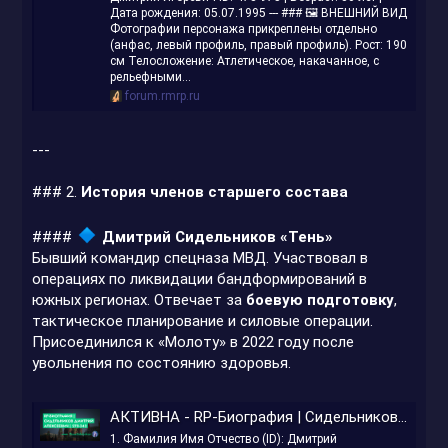
Дата рождения: 05.07.1995 --- ### 🖼️ ВНЕШНИЙ ВИД
Фотографии персонажа прикреплены отдельно
(анфас, левый профиль, правый профиль). Рост: 190
см Телосложение: Атлетическое, накачанное, с
рельефными...
forum.rmrp.ru
---
### 2.
История членов старшего состава
####
Дмитрий Сидельников «Тень»
Бывший командир спецназа МВД. Участвовал в
операциях по ликвидации бандформирований в
южных регионах. Отвечает за
боевую подготовку
,
тактическое планирование и силовые операции.
Присоединился к «Молоту» в 2022 году после
увольнения по состоянию здоровья.
АКТИВНА - RP-Биография | Сидельников Дмитрий Алексеевич | 270-342
1. Фамилия Имя Отчество (ID): Дмитрий