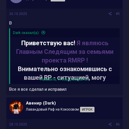
и
:
26.10.2025
#5
В
Dаrk сказал(а):
Приветствую вас!
Я являюсь
Главным Следящим за семьями
проекта RMRP !
Внимательно ознакомившись с
вашей RP - cитуацией, могу
Нажмите, чтобы раскрыть...
вынести вердикт:
Все я все сделал и исправил
RP-ситуация находится в
статусе:
На рассмотрении.
Авенир (Dark)
Лавандовый Раф на Кокосовом
ИГРОК
Рекомендую вам изменить
следующие аспекты в вашей RP-
28.10.2025
#6