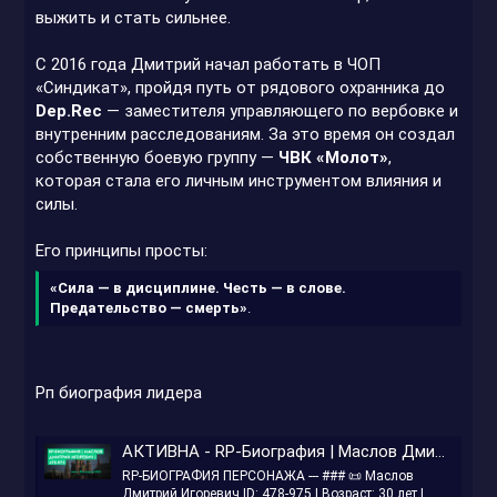
выжить и стать сильнее.
С 2016 года Дмитрий начал работать в ЧОП
«Синдикат», пройдя путь от рядового охранника до
Dep.Rec
— заместителя управляющего по вербовке и
внутренним расследованиям. За это время он создал
собственную боевую группу —
ЧВК «Молот»
,
которая стала его личным инструментом влияния и
силы.
Его принципы просты:
«Сила — в дисциплине. Честь — в слове.
Предательство — смерть»
.
Рп биография лидера
АКТИВНА - RP-Биография | Маслов Дмитрий Игоревич | 478-975
RP-БИОГРАФИЯ ПЕРСОНАЖА --- ### 📜 Маслов
Дмитрий Игоревич ID: 478-975 | Возраст: 30 лет |