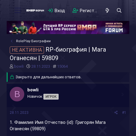
Вход
Регистрация
RolePlay Биографии
RP-биография | Мага
НЕ АКТИВНА
Оганесян | 59809
А
Д
#
bowli
28.11.2023
15064
в
а
т
Закрыто для дальнейших ответов.
т
о
а
р
н
bowli
B
т
а
Новичок
ИГРОК
е
ч
м
а
ы
л
28.11.2023
#1
а
1. Фамилия Имя Отчество (id): Григорян Мага
Оганесян (59809)