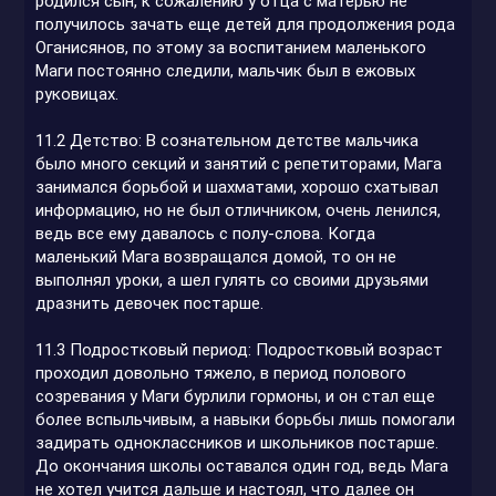
родился сын, к сожалению у отца с матерью не
получилось зачать еще детей для продолжения рода
Оганисянов, по этому за воспитанием маленького
Маги постоянно следили, мальчик был в ежовых
руковицах.
11.2 Детство: В сознательном детстве мальчика
было много секций и занятий с репетиторами, Мага
занимался борьбой и шахматами, хорошо схатывал
информацию, но не был отличником, очень ленился,
ведь все ему давалось с полу-слова. Когда
маленький Мага возвращался домой, то он не
выполнял уроки, а шел гулять со своими друзьями
дразнить девочек постарше.
11.3 Подростковый период: Подростковый возраст
проходил довольно тяжело, в период полового
созревания у Маги бурлили гормоны, и он стал еще
более вспыльчивым, а навыки борьбы лишь помогали
задирать одноклассников и школьников постарше.
До окончания школы оставался один год, ведь Мага
не хотел учится дальше и настоял, что далее он