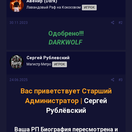
Авенир (Dark)
Лавандовый Раф на Кокосовом
ИГРОК
30.11.2023
#2
Одобрено!!!
DARKWOLF
Сергей Рублевский
Магистр Метро
ИГРОК
24.06.2025
#3
Вас приветствует Старший
Администратор |
Сергей
Рублёвский
Ваша РП Биография пересмотрена и