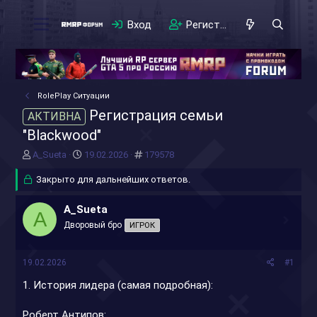
Вход
Регистрация
RolePlay Ситуации
Регистрация семьи
АКТИВНА
"Blackwood"
А
Д
#
A_Sueta
19.02.2026
179578
в
а
т
Закрыто для дальнейших ответов.
т
о
а
р
н
A_Sueta
A
т
а
Дворовый бро
ИГРОК
е
ч
м
а
ы
л
19.02.2026
#1
а
1. История лидера (самая подробная):
Роберт Антипов: