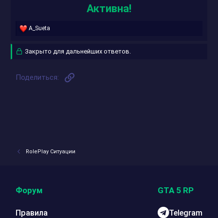
Активна!
Р
A_Sueta
е
а
Закрыто для дальнейших ответов.
к
ц
и
и
Ссылка
Поделиться:
:
RolePlay Ситуации
Форум
GTA 5 RP
Правила
Telegram