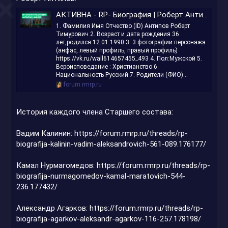
АКТИВНА - RP- Биография | Роберт Антипов | 468-938
1. Фамилия Имя Отчество (ID) Антипов Роберт
Тимурович 2. Возраст и дата рождения 36
лет,родился 12.01.1990 3. 3 фотографии персонажа
(анфас, левый профиль, правый профиль)
https://vk.ru/wall614657455_493 4. Пол:Мужской 5.
Вероисповедание : Христианство 6.
Национальность Русский 7. Родители (ФИО)...
forum.rmrp.ru
История каждого члена Старшего состава:
Вадим Калинин:
https://forum.rmrp.ru/threads/rp-
biografija-kalinin-vadim-aleksandrovich-561-089.176177/
Камал
Нурмагомедов:
https://forum.rmrp.ru/threads/rp-
biografija-nurmagomedov-kamal-maratovich-544-
236.177432/
Александр
Агарков:
https://forum.rmrp.ru/threads/rp-
biografija-agarkov-aleksandr-agarkov-116-257.178198/