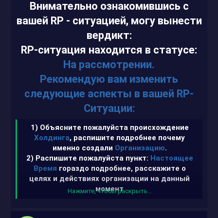
Внимательно ознакомившись с
вашей RP - cитуацией, могу вынести
вердикт:
RP-ситуация находится в статусе:
На рассмотрении.
Рекомендую вам изменить
следующие аспекты в вашей RP-
Ситуации:
1) Объясните пожалуйста происхождение
Холдинга
, распишите подробнее почему
именно создали
Организацию
.
2) Распишите пожалуйста пункт:
Настоящее
Время
гораздо подробнее, расскажите о
целях и действиях организации на данный
момент
Нажмите, чтобы раскрыть...
3) Уберите пожалуйста из вашей RP -
Ситуации
упоминание DarkNet
, в качестве