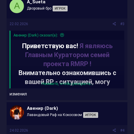
приложения.
A_Sueta
A
Дворовый бро
ИГРОК
22.02.2026
#3
Авенир (Dark) сказал(а):
Приветствую вас!
Я являюсь
Главным Куратором семей
проекта RMRP !
Внимательно ознакомившись с
вашей RP - cитуацией, могу
Нажмите, чтобы раскрыть...
вынести вердикт:
изменил
RP-ситуация находится в
статусе:
На рассмотрении.
Авенир (Dark)
Лавандовый Раф на Кокосовом
ИГРОК
Рекомендую вам изменить
следующие аспекты в вашей RP-
24.02.2026
#4