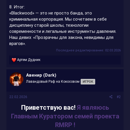
8. Итог:
«Blackwood» — это не просто банда, это
криминальная корпорация. Мы сочетаем в себе
дисциплину старой школы, технологии
современности и легальные инструменты давления.
Наш девиз: «Прозрачны для закона, невидимы для
врагов».
Последнее редактирование:
02.03.2026
Р
Артем Дудник
е
а
к
Авенир (Dark)
ц
Лавандовый Раф на Кокосовом
ИГРОК
и
и
:
22.02.2026
#2
Приветствую вас!
Я являюсь
Главным Куратором семей проекта
RMRP !