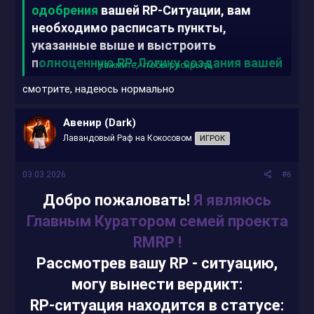
одобрения
вашей RP-Ситуации, вам
необходимо расписать пункты,
указанные выше и выстроить
п
олноценную RP-Логику создания вашей
Нажмите, чтобы раскрыть...
организации
.
смотрите, надеюсь нормально
Авенир (Dark)
Лавандовый Раф на Кокосовом
ИГРОК
03.03.2026
#6
Добро пожаловать!
Я являюсь
Главным Куратором семей проекта
RMRP !
Рассмотрев вашу RP - ситуацию,
могу вынести вердикт:
RP-ситуация находится в статусе: