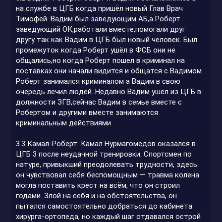
на службе в ЦГБ когда пришёл новый Глав Врач
Тимофей. Вадим был заведующим АБ,а Роберт
заведующий ОК,работали вместе,помогали друг
другу так как Вадим в ЦГБ был новый человек. Был
промежуток когда Роберт ушёл в ФСБ они не
общались,но когда Роберт пошел в криминал на
поставках они начали видится и общатся с Вадимом.
Роберт занимался криминалом а Вадим в свою
очередь лечил людей. Недавно Вадим ушел из ЦГБ в
должности ЗГВ,сейчас Вадим в семье вместе с
Робертом и другими вместе занимаются
криминальным действиями
3.3 Камал-Роберт: Камал Нурмагомедов оказался в
ЦГБ 3 после неудачной тренировки. Спортсмен по
натуре, привыкший преодолевать трудности, здесь
он чувствовал себя беспомощным — травма колена
могла поставить крест на всём, что он строил
годами. Злой на себя и на обстоятельства, он
пытался самостоятельно добраться до кабинета
хирурга-ортопеда, но каждый шаг отдавался острой