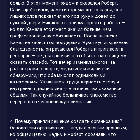
болью. В этот момент рядом и оказался Роберт.
Санитар Антипов, заметив хромающего парня, без
лишних слов подхватил его под руку и довёл до
нужной двери. Никакого героизма, просто работа —
но для Камала этот жест значил больше, чем
профессиональная обязанность. После выписки
Камал не забыл той поддержки. Чувствуя искреннюю
благодарность, он разыскал Роберта и пригласил в
ресторан — не для галочки, а чтобы по-настоящему
сказать спасибо. Тот вечер изменил многое: за
разговорами о спорте, медицине и жизни они
обнаружили, что оба мыслят одинаковыми
категориями. Уважение к труду, верность слову и
внутренняя дисциплина — эти качества оказались
общими. Так случайное больничное знакомство
переросло в человеческую симпатию.
4. Почему приняли решение создать организацию?
Основатели организации — люди с разным прошлым,
но общей целью. Вадим и Роберт осознали, что