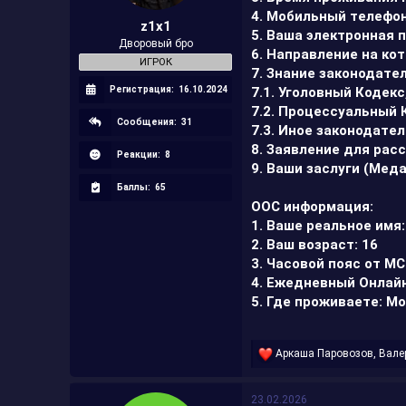
4. Мобильный телефон
z1x1
5. Ваша электронная 
Дворовый бро
6. Направление на ко
ИГРОК
7. Знание законодател
Регистрация:
16.10.2024
7.1. Уголовный Кодек
7.2. Процессуальный 
Сообщения:
31
7.3. Иное законодате
8. Заявление для рас
Реакции:
8
9. Ваши заслуги (Меда
Баллы:
65
ООС информация:
1. Ваше реальное имя:
2. Ваш возраст: 16
3. Часовой пояс от М
4. Ежедневный Онлайн
5. Где проживаете: М
Р
Аркаша Паровозов
,
Вале
е
а
к
23.02.2026