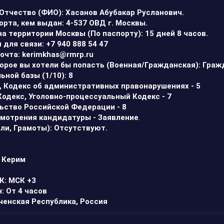
Отчество (ФИО): Хасанов Абубакар Русланович.
орта, кем выдан: 4-537 ОВД г. Москвы.
на территории Москвы (По паспорту): 15 дней 8 часов.
для связи: +7 940 888 54 47
очта: kerimkhas
@rmrp.ru
торое вы хотели бы попасть (Военная/Гражданская): Граж
ьной базы (1/10): 8
с, Кодекс об административных правонарушениях - 5
Кодекс, Уголовно-процессуальный Кодекс - 7
льство Российской Федерации - 8
смотрения кандидатуры -
Заявление
.
али, Грамоты): Отсутствуют.
: Керим
т
К: МСК +3
: От 4 часов
еченская Республика, Россия