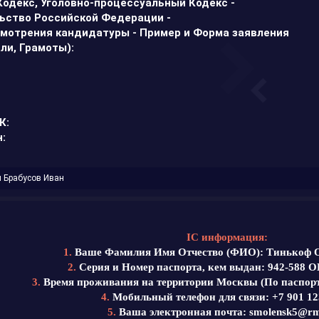
Кодекс, Уголовно-процессуальный Кодекс -
льство Российской Федерации -
смотрения кандидатуры -
Пример и Форма заявления
ли, Грамоты):
К:
:
и
Брабусов Иван
IС информация:
1.
Ваше Фамилия Имя Отчество (ФИО): Тинькоф 
2.
Серия и Номер паспорта, кем выдан: 942-588 О
3.
Время проживания на территории Москвы (По паспорту)
4.
Мобильный телефон для связи:
+7 901 12
5.
Ваша электронная почта:
smolensk5@rm