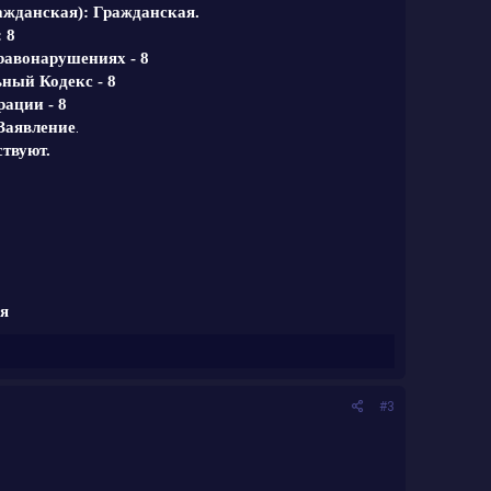
ажданская): Гражданская.
 8
равонарушениях - 8
ный Кодекс - 8
ации - 8
.
Заявление
ствуют.
я
#3