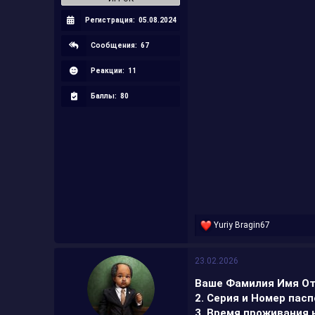
Регистрация:
05.08.2024
Сообщения:
67
Реакции:
11
Баллы:
80
Р
Yuriy Bragin67
е
а
к
23.02.2026
ц
и
Ваше Фамилия Имя От
и
2. Серия и Номер пасп
:
3. Время проживания 