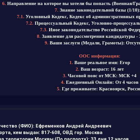
6.
Направление на которое вы хотели бы попасть (Военная/Гр
7.
Знание законодательной базы (1/10):
7.1.
Уголовный Кодекс, Кодекс об административных п
7.2.
Процессуальный Кодекс, Уголовно-процессуаль
7.3.
Иное законодательство Российской Федер
8.
Заявление для рассмотрения кандидатуры -
9.
Ваши заслуги (Медали, Грамоты): Отсут
ООС информация:
1.
Ваше реальное имя: Егор
2.
Ваш возраст: 16 лет
3.
Часовой пояс от МСК: МСК +4
4.
Ежедневный Онлайн: От 4 часов
5.
Где проживаете: Красноярск, Росси
чество (ФИО): Ефременков Андрей Андреевич
орта, кем выдан: 817-608, ОВД гор. Москва
на территории Москвы (По паспорту): 33 дня 12 часов