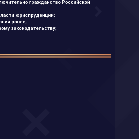
ключительно гражданство Российской
бласти юриспруденции;
ания ранее;
вому законодательству;
.