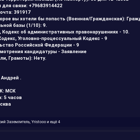
 для связи: +79683914422
почта: 391917
торое вы хотели бы попасть (Военная/Гражданская): Граж
ьной базы (1/10): 9.
с, Кодекс об административных правонарушениях - 10.
Кодекс, Уголовно-процессуальный Кодекс - 9
льство Российской Федерации - 9
смотрения кандидатуры - Заявление
ли, Грамоты): Нету.
 Андрей .
СК: МСК
: 5 часов
осква
рий Заземлитель
,
Yristooo
и ещё 4