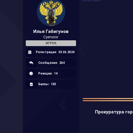
23.02.2026
м
а
ы
л
а
Илья Габигунов
Суетолог
ИГРОК
Регистрация:
30.06.2024
Сообщения:
264
Реакции:
14
Баллы:
105
Прокуратура гор