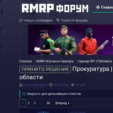
Главн
Новые сообщения
Поиск по форуму
Главная
RMRP Игровые сервера
Сервер №1 | Рублёвка
Прокуратура 
ПРИНЯТО РЕШЕНИЕ
области
А
Д
#
Илья Габигунов
23.02.2026
181380
в
а
т
Закрыто для дальнейших ответов.
т
о
а
р
н
1
2
3
...
36
Вперёд
т
а
е
ч