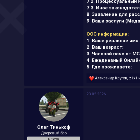
7.2. Процессуальный 
7.3. Иное законодате
8. Заявление для рас
9. Ваши заслуги (Меда
ООС информация:
1. Ваше реальное имя:
2. Ваш возраст:
3. Часовой пояс от МС
4. Ежедневный Онлайн
5. Где проживаете:
Р
Александр Крутoв
,
z1x1
е
а
к
23.02.2026
ц
и
и
:
Олег Тинькоф
Дворовый бро
ИГРОК