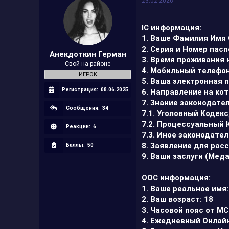
23.02.2026
IС информация:
1. Ваше Фамилия Имя
2. Серия и Номер пас
Анекдоткин Герман
3. Время проживания 
Свой на районе
4. Мобильный телефон
ИГРОК
5. Ваша электронная 
Регистрация:
08.06.2025
6. Направление на ко
7. Знание законодател
Сообщения:
34
7.1. Уголовный Кодек
7.2. Процессуальный 
Реакции:
6
7.3. Иное законодате
8. Заявление для рас
Баллы:
50
9. Ваши заслуги (Меда
ООС информация:
1. Ваше реальное имя
2. Ваш возраст: 18
3. Часовой пояс от МС
4. Ежедневный Онлайн