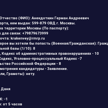
 Отчество (ФИО): Анекдоткин Герман Андреевич
порта, кем выдан: 599-879
ОВД г. Москвы.
на территории Москвы (По паспорту):
 для связи: +79879673999
почта:
krakenvey@rmrp.ru
торое вы хотели бы попасть (Военная/Гражданская):
Граж
ьной базы (1/10): 8
с, Кодекс об административных правонарушениях - 10
Кодекс, Уголовно-процессуальный Кодекс -7
льство Российской Федерации - 8
смотрения кандидатуры -
Заявление.
ли, Грамоты): нету.
: Даня
К: -1
: от 5 часов