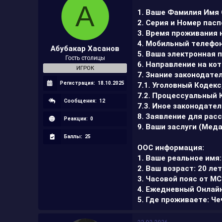
ц
А
и
1. Ваше Фамилия Имя 
и
2. Серия и Номер пасп
:
3. Время проживания 
4. Мобильный телефон 
Абубакар Хасанов
5. Ваша электронная п
Гость столицы
6. Направление на ко
ИГРОК
7. Знание законодател
Регистрация:
18.10.2025
7.1. Уголовный Кодек
7.2. Процессуальный 
Сообщения:
12
7.3. Иное законодате
8. Заявление для рас
Реакции:
0
9. Ваши заслуги (Мед
Баллы:
25
ООС информация:
1. Ваше реальное имя
2. Ваш возраст: 20 ле
3. Часовой пояс от МС
4. Ежедневный Онлайн
5. Где проживаете: Ч