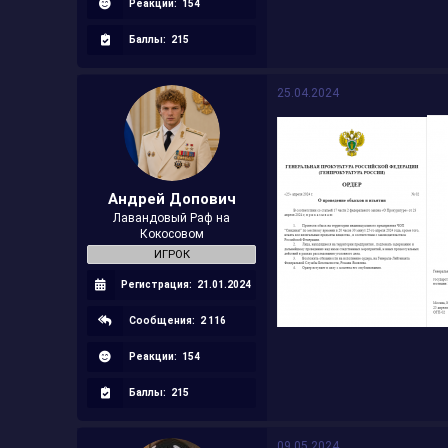
Реакции:
154
Баллы:
215
25.04.2024
Андрей Допович
Лавандовый Раф на
Кокосовом
ИГРОК
Регистрация:
21.01.2024
Сообщения:
2 116
Реакции:
154
Баллы:
215
09.05.2024