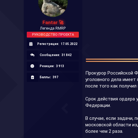
а
Fantar 🚀
Легенда RMRP
РУКОВОДСТВО ПРОЕКТА
Регистрация:
17.05.2022
Сообщения:
31 842
Реакции:
3 913
Прокурор Российской Ф
Баллы:
397
уголовного дела имеет 
после того как получил
Срок действия ордера у
Федерации.
В случае, если задачи,
московской области изд
более чем 2 раза.