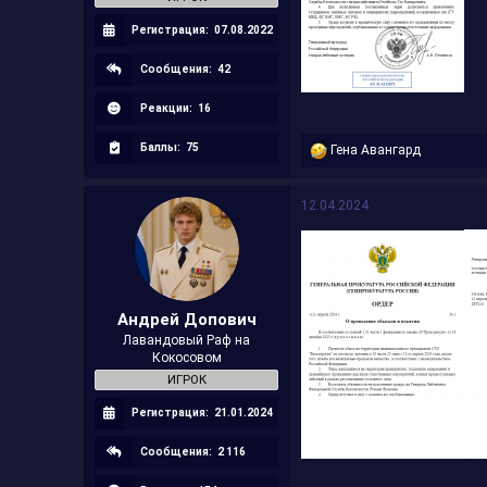
Регистрация:
07.08.2022
Сообщения:
42
Реакции:
16
Баллы:
75
Р
Гена Авангард
е
а
к
12.04.2024
ц
и
и
:
Андрей Допович
Лавандовый Раф на
Кокосовом
ИГРОК
Регистрация:
21.01.2024
Сообщения:
2 116