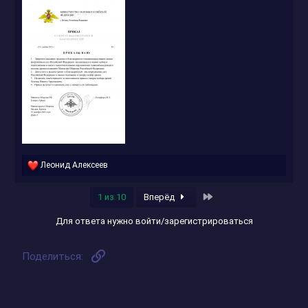
Р
Леонид Алексеев
е
а
Последняя
1 из 10
Вперёд
к
ц
и
Для ответа нужно войти/зарегистрироваться
и
:
Ссылка
Поделиться: