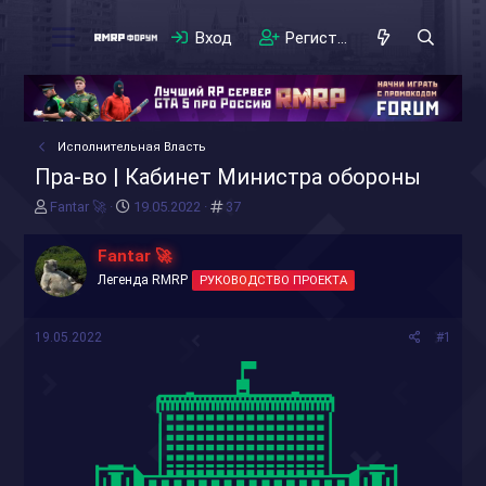
Вход
Регистрация
Исполнительная Власть
Пра-во | Кабинет Министра обороны
А
Д
#
Fantar 🚀
19.05.2022
37
в
а
т
т
Fantar 🚀
о
а
Легенда RMRP
РУКОВОДСТВО ПРОЕКТА
р
н
т
а
е
ч
19.05.2022
#1
м
а
ы
л
а