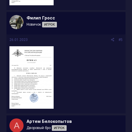
Филип Гросс
Новичок
ИГРОК
26.01.2023
#5
Артем Белокопытов
А
Дворовый бро
ИГРОК