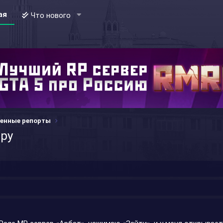
ая
Что нового
енные репорты
гру