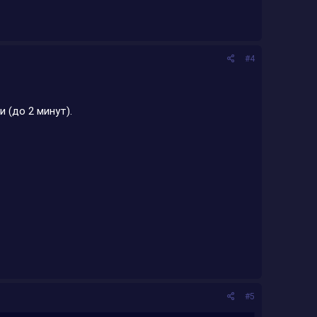
#4
 (до 2 минут).
#5