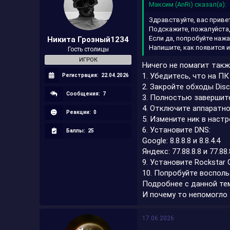
Максим (AnRi) сказал(а):
Здравствуйте, вас приве
Подскажите, пожалуйста,
Если да, попробуйте наж
Никита Грозный1234
Напишите, как появится и
Гость столицы
ИГРОК
Ничего не помагит такж
1. Убедитесь, что на П
Регистрация:
22.04.2026
2. Закройте обходы Dis
Сообщения:
7
3. Полностью завершите
4. Отключите аппаратное
Реакции:
0
5. Измените ник в настр
6. Установите DNS:
Баллы:
25
Google: 8.8.8.8 и 8.8.4.4
Яндекс: 77.88.8.8 и 77.88.
9. Установите Rockstar 
10. Попробуйте восполь
Подробнее с данной те
И почему то непомогло
17.06.2026