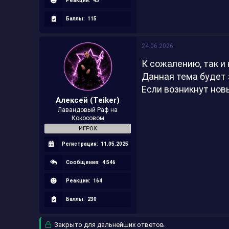
Реакции:
43
Баллы:
115
24.06.2026
К сожалению, так и 
Данная тема будет 
Если возникнут нов
Алексей (Teiker)
Лавандовый Раф на
Кокосовом
ИГРОК
Регистрация:
11.05.2025
Сообщения:
4 546
Реакции:
164
Баллы:
230
Закрыто для дальнейших ответов.