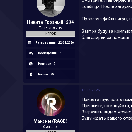
Смотрите, я выбираю в 
а
Loading». После загрузк
Проверял файлы игры, н
Никита Грозный1234
Гость столицы
Завтра буду за компьют
ИГРОК
благодарен за помощь.
Регистрация:
22.04.2026
Сообщения:
7
Реакции:
0
Баллы:
25
15.06.2026
Приветствую вас, с вам
Пришлите, пожалуйста, 
Загрузить видео можно н
Буду ждать вашего отв
Максим (RAGE)
Суетолог