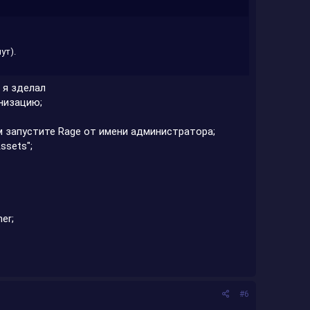
ут).
 я зделал
низацию;
ем запустите Rage от имени администратора;
ssets";
er;
#6