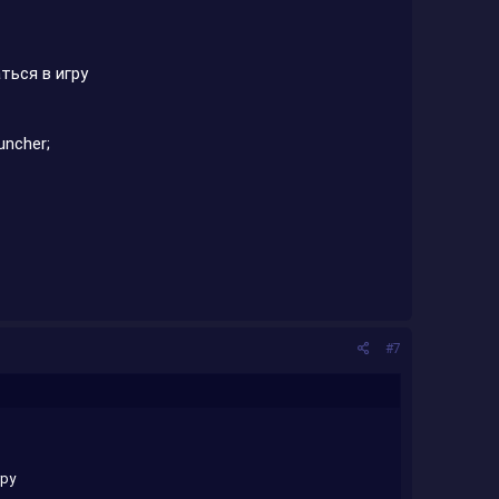
ться в игру
uncher;
#7
гру