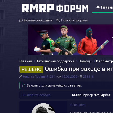
Главн
Новые сообщения
Поиск по форуму
Главная
Техническая поддержка
Помощь
Рассмотр
Ошибка при заходе в и
РЕШЕНО
А
Д
#
Никита Грозный1234
15.06.2026
233118
в
а
т
Закрыто для дальнейших ответов.
т
о
а
р
н
- Выберите сервер
RMRP Сервер №2 | Арбат
т
а
е
ч
15.06.2026
м
а
ы
л