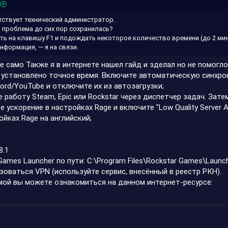
тствует технический администратор.
 проблема до сих пор сохранилась?
ать на клавишу F1 и подождать некоторое количество времени (до 2 мин
нформация, — я на связи.
е само Также я в интернете нашел гайд и зделал но не помогло
К установлено точное время. Включите автоматическую синхро
cord/YouTube и отключите их из автозагрузки;
 работу Steam, Epic или Rockstar через диспетчер задач. Зат
 ускорение в настройках Rage и включите "Low Quality Server A
ойках Rage на английский;
8.1
Games Launcher по пути: C:\Program Files\Rockstar Games\Launch
зоваться VPN (используйте сервис, внесённый в реестр РКН).
мой вы можете ознакомиться на данном интернет-ресурсе: