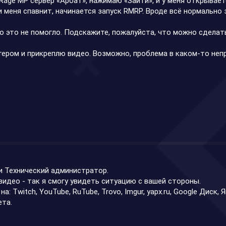
Rage MP сервер «Арбат», нажимаю «Зайти», и у меня открываетс
и меня спавнит, начинается запуск RMRP. Вроде всё нормально з
о это не помогло. Подскажите, пожалуйста, что можно сделат
ером и прикреплю видео. Возможно, проблема в каком-то непр
и Технический администратор.
видео - так я смогу увидеть ситуацию с вашей стороны.
а: Twitch, YouTube, RuTube, Trovo, Imgur, yapx.ru, Google Диск,
ета.