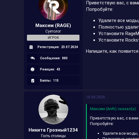
Приветствую вас, с вам
Попробуйте:
Удалите все моды
Максим (RAGE)
Полностью удалит
Суетолог
Установите RageM
ИГРОК
Установите Rockst
Регистрация:
23.07.2024
Напишите, как появится
Сообщения:
880
Реакции:
43
Баллы:
115
18.06.2026
Максим (AnRi) сказал(а):
Приветствую вас, с вами
Попробуйте:
Никита Грозный1234
Удалите все моды,
Гость столицы
Полностью удалите