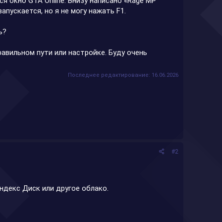
я окно GTA Online. Внизу написано «Rage MP
апускается, но я не могу нажать F1.
ь?
авильном пути или настройке. Буду очень
Последнее редактирование:
16.06.2026
#2
 Яндекс Диск или другое облако.