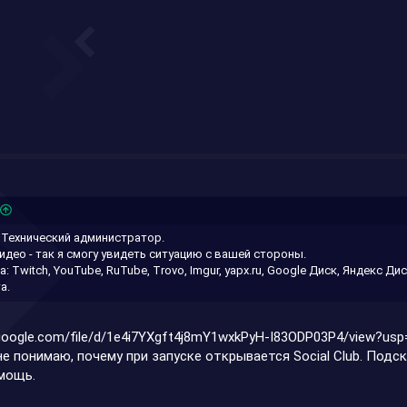
 Технический администратор.
идео - так я смогу увидеть ситуацию с вашей стороны.
 Twitch, YouTube, RuTube, Trovo, Imgur, yapx.ru, Google Диск, Яндекс Ди
а.
e.google.com/file/d/1e4i7YXgft4j8mY1wxkPyH-I83ODP03P4/view?usp
не понимаю, почему при запуске открывается Social Club. Подс
омощь.