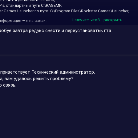
 в стандартный путь C:\RAGEMP;
r Games Launcher по пути: C:\Program Files\Rockstar Games\Launcher;
Нажмите, чтобы раскрыть...
нформация — я на связи.
робуе завтра редукс снести и переустановатьь гта
 приветствует Технический администратор.
а, вам удалось решить проблему?
 связь.