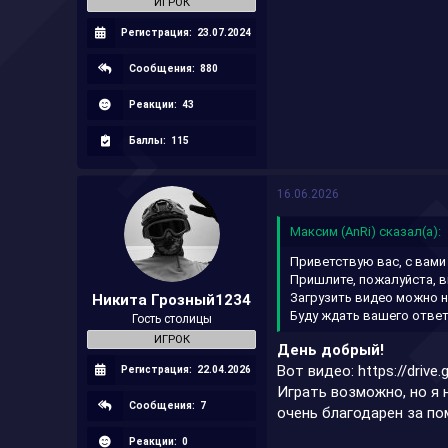
ИГРОК
Регистрация:
23.07.2024
Сообщения:
880
Реакции:
43
Баллы:
115
16.06.2026
Максим (AnRi) сказал(а):
Приветствую вас, с вами
Пришлите, пожалуйста, в
Загрузить видео можно на:
Никита Грозный1234
Буду ждать вашего ответ
Гость столицы
ИГРОК
День добрый!
Вот видео:
https://driv
Регистрация:
22.04.2026
Играть возможно, но я 
Сообщения:
7
очень благодарен за п
Реакции:
0