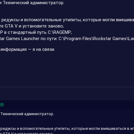
и Технический администратор.
, редуксы и вспомогательные утилиты, которые могли вмешива
е GTA V и установите заново;
P в стандартный путь C:\RAGEMP;
ar Games Launcher по пути: C:\Program Files\Rockstar Games\La
 информация — я на связи.
 Технический администратор.
 редуксы и вспомогательные утилиты, которые могли вмешиваться в и
 GTA V и установите заново;