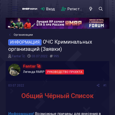
Вход
Регистрация
Организации
ОЧС Криминальных
ИНФОРМАЦИЯ
организаций (Заявки)
А
Д
#
Fantar 🚀
03.07.2022
995
в
а
т
т
Fantar 🚀
о
а
Легенда RMRP
РУКОВОДСТВО ПРОЕКТА
р
н
т
а
е
ч
03.07.2022
#1
м
а
ы
л
Общий Чёрный Список
а
Информация!
Возможные причины для внесения в