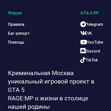
Форум
GTA 5 RP
Правила
Telegram
Баг-репорт
VK
Помощь
YouTube
Discord
TikTok
Криминальная Москва
уникальный игровой проект в
GTA 5
RAGE:MP о жизни в столице
нашей родины