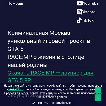
Помощь
YouTube
Discord
TikTok
Криминальная Москва
уникальный игровой проект в
GTA 5
RAGE:MP о жизни в столице
нашей родины
Скачать RAGE MP — лаунчер для
GTA 5 RP
На данном сайте используются cookie-файлы, чтобы персонализировать
CRMP
контент и сохранить Ваш вход в систему, если Вы зарегистрируетесь.
Верх
Продолжая использовать этот сайт, Вы соглашаетесь на использование
Copyright 2024 RMRP
наших cookie-файлов.
Низ
Принять
Узнать больше....