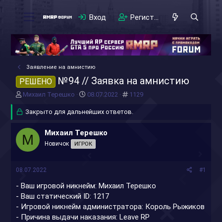
Вход
Регистрация
Заявление на амнистию
№94 // Заявка на амнистию
РЕШЕНО
А
Д
#
Михаил Терешко
08.07.2022
1129
в
а
т
Закрыто для дальнейших ответов.
т
о
а
р
н
Михаил Терешко
М
т
а
Новичок
ИГРОК
е
ч
м
а
ы
л
08.07.2022
#1
а
- Ваш игровой никнейм: Михаил Терешко
- Ваш статический ID: 1217
- Игровой никнейм администратора: Король Рыжиков
- Причина выдачи наказания: Leave RP