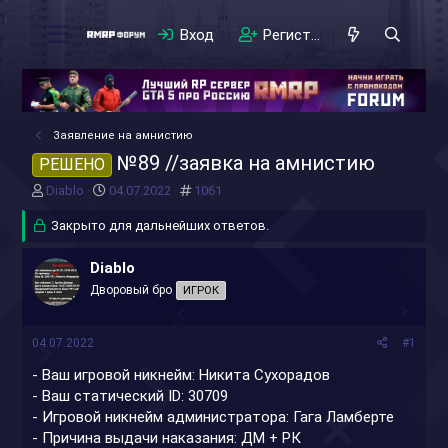
Вход
Регистрация
Заявление на амнистию
№89 //заявка на амнистию
РЕШЕНО
А
Д
#
Diablo
04.07.2022
1061
в
а
т
Закрыто для дальнейших ответов.
т
о
а
р
н
Diablo
т
а
Дворовый бро
ИГРОК
е
ч
м
а
ы
л
04.07.2022
#1
а
- Ваш игровой никнейм: Никита Сухорадов
- Ваш статический ID: 30709
- Игровой никнейм администратора: Гага Ламберте
- Причина выдачи наказания: ДМ + РК