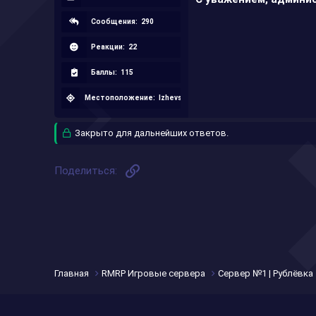
Сообщения:
290
Реакции:
22
Баллы:
115
Местоположение:
Izhevsk
Закрыто для дальнейших ответов.
Ссылка
Поделиться:
Главная
RMRP Игровые сервера
Сервер №1 | Рублёвка