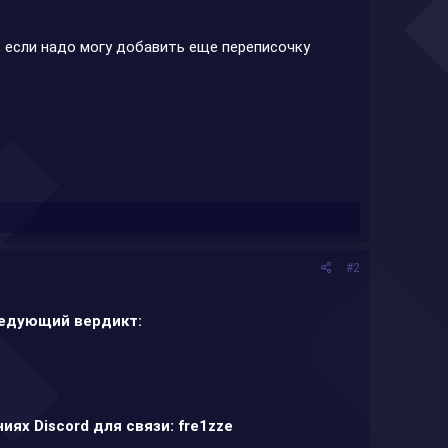
 если надо могу добавить еще переписочку
#2
ледующий вердикт:
иях Discord для связи: fre1zze