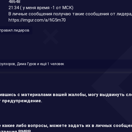
48648
21:34 ( у меня время -1 от МСК)
В личные сообщения получаю такие сообщения от лидера,
https://imgur.com/a/fiG5m70
 правил лидеров
оулзоров
,
Дима Гуров
и ещё 1 человек
ившись с материалами вашей жалобы, могу выдвинуть с
 предупреждение.
е какие либо вопросы, можете задать их в личных сообщен
страция RMRP