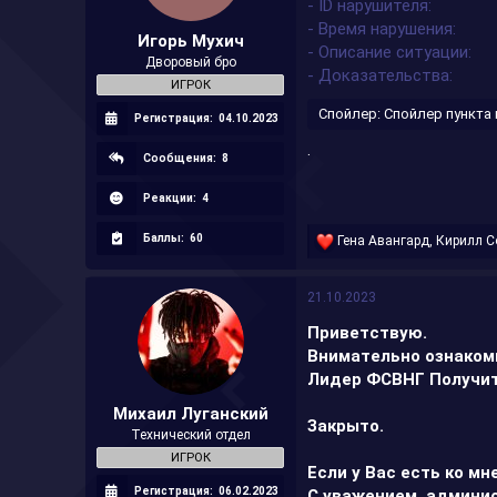
- ID нарушителя
а
- Время нарушения
Игорь Мухич
- Описание ситуации
Дворовый бро
- Доказательства
ИГРОК
Спойлер:
Спойлер пункта
Регистрация:
04.10.2023
.
Сообщения:
8
Реакции:
4
Баллы:
60
Р
Гена Авангард
,
Кирилл С
е
а
к
21.10.2023
ц
и
Приветствую.
и
Внимательно ознаком
:
Лидер ФСВНГ Получит
Михаил Луганский
Закрыто.
Технический отдел
ИГРОК
Если у Вас есть ко мн
Регистрация:
06.02.2023
С уважением, админи