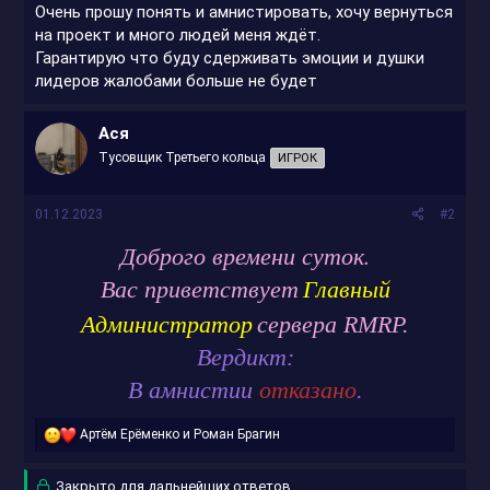
Очень прошу понять и амнистировать, хочу вернуться
на проект и много людей меня ждёт.
Гарантирую что буду сдерживать эмоции и душки
лидеров жалобами больше не будет
Ася
Тусовщик Третьего кольца
ИГРОК
01.12.2023
#2
Доброго времени суток.
Главный
Вас приветствует
Администратор
сервера RMRP.
Вердикт:
В амнистии
отказано
.
Р
Артём Ерёменко
и
Роман Брагин
е
а
Закрыто для дальнейших ответов.
к