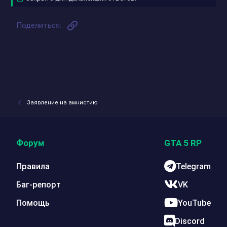
ц
и
и
Ссылка
Поделиться:
:
Заявление на амнистию
Форум
GTA 5 RP
Правила
Telegram
Баг-репорт
VK
Помощь
YouTube
Discord