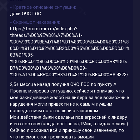
- Краткое описание ситуации
дали ОЧС ГОС
- Скриншот наказания
https://forum.rmrp.ru/index.php?
threads/%D0%9E%D0%A7%D0%A1-
%D0%93%D0%BE%D1%81%D1%83%D0%B4%D0%B0%D1%8
0%D1%81%D1%82%D0%B2%D0%B5%D0%BD%D0%BD%D1%
8B%D1%85-
%D0%BE%D1%80%D0%B3%D0%B0%D0%BD%D0%B8%D0%
B7%D0%B0%D1%86%D0%B8%D0%B9-
%D0%A1%D0%BF%D0%B8%D1%81%D0%BE%D0%BA.4373/
2,5+ месяца назад получил ОЧС ГОС по пункту А
Проанализировав ситуацию, сейчас я понимаю, что
моё закидывание жалоб на лидера за все возможные
нарушения могли привести не к самым лучшим
последствиям по отношению к игрокам.
Мои действия были сделаны под агрессией к лидеру
и его составу (когда состав заДМил, а лидак оскнул).
Сейчас я осознал всё и приношу свои извинения, то
что не смог сконтролировать эмоции.