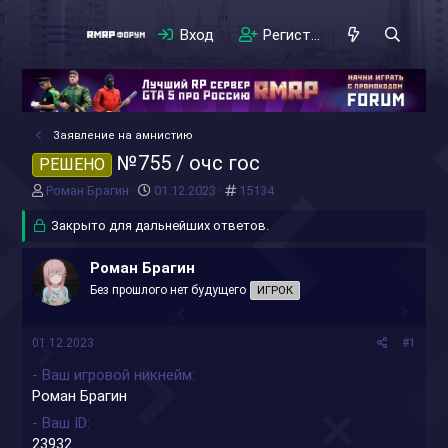
Вход
Регистрация
Заявление на амнистию
№755 / очс гос
РЕШЕНО
А
Д
#
Роман Брагин
01.12.2023
15134
в
а
т
Закрыто для дальнейших ответов.
т
о
а
р
н
Роман Брагин
т
а
Без прошлого нет будущего
ИГРОК
е
ч
м
а
ы
л
01.12.2023
#1
а
- Ваш игровой никнейм
Роман Брагин
- Ваш ID
23932