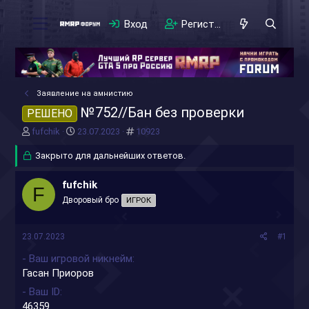
Вход
Регистрация
Заявление на амнистию
№752//Бан без проверки
РЕШЕНО
А
Д
#
fufchik
23.07.2023
10923
в
а
т
Закрыто для дальнейших ответов.
т
о
а
р
н
fufchik
F
т
а
Дворовый бро
ИГРОК
е
ч
м
а
ы
л
23.07.2023
#1
а
- Ваш игровой никнейм
Гасан Приоров
- Ваш ID
46359