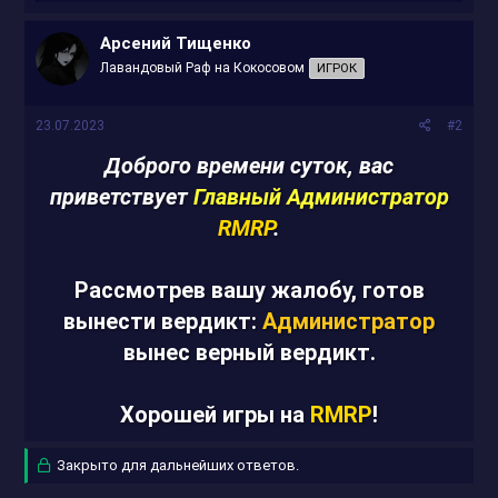
е
а
к
Арсений Тищенко
ц
Лавандовый Раф на Кокосовом
ИГРОК
и
и
:
23.07.2023
#2
Доброго времени суток, вас
приветствует
Главный Администратор
RMRP
.
Рассмотрев вашу жалобу, готов
вынести вердикт:
Администратор
вынес верный вердикт.
Хорошей игры на
RMRP
!
Закрыто для дальнейших ответов.