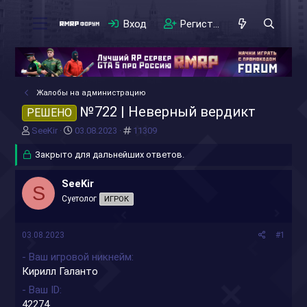
Вход
Регистрация
Жалобы на администрацию
№722 | Неверный вердикт
РЕШЕНО
А
Д
#
SeeKir
03.08.2023
11309
в
а
т
Закрыто для дальнейших ответов.
т
о
а
р
н
SeeKir
S
т
а
Суетолог
ИГРОК
е
ч
м
а
ы
л
03.08.2023
#1
а
- Ваш игровой никнейм
Кирилл Галанто
- Ваш ID
42274