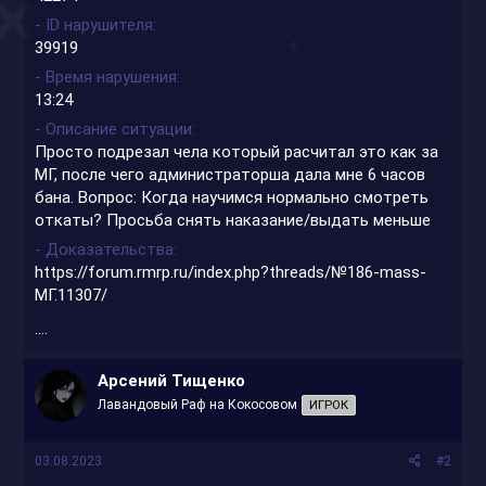
- ID нарушителя
39919
- Время нарушения
13:24
- Описание ситуации
Просто подрезал чела который расчитал это как за
МГ, после чего администраторша дала мне 6 часов
бана. Вопрос: Когда научимся нормально смотреть
откаты? Просьба снять наказание/выдать меньше
- Доказательства
https://forum.rmrp.ru/index.php?threads/№186-mass-
МГ.11307/
....
Арсений Тищенко
Лавандовый Раф на Кокосовом
ИГРОК
03.08.2023
#2