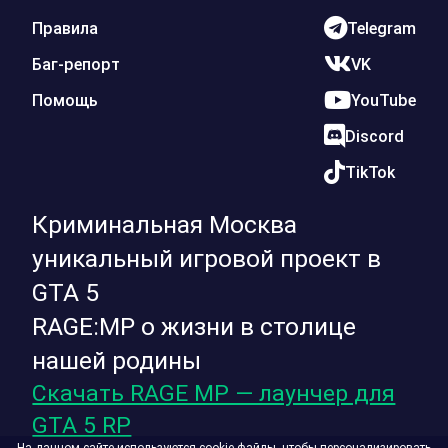
Правила
Telegram
Баг-репорт
VK
Помощь
YouTube
Discord
TikTok
Криминальная Москва
уникальный игровой проект в
GTA 5
RAGE:MP о жизни в столице
нашей родины
Скачать RAGE MP — лаунчер для
GTA 5 RP