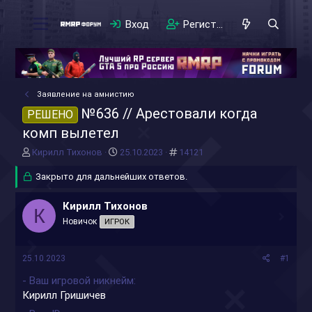
Вход
Регистрация
Заявление на амнистию
№636 // Арестовали когда
РЕШЕНО
комп вылетел
А
Д
#
Кирилл Тихонов
25.10.2023
14121
в
а
т
Закрыто для дальнейших ответов.
т
о
а
р
н
Кирилл Тихонов
К
т
а
Новичок
ИГРОК
е
ч
м
а
ы
л
25.10.2023
#1
а
- Ваш игровой никнейм
Кирилл Гришичев