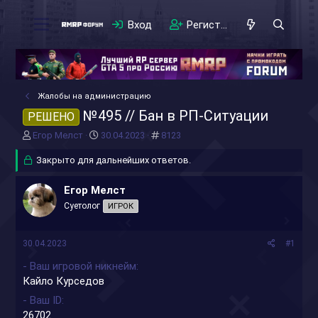
Вход
Регистрация
Жалобы на администрацию
№495 // Бан в РП-Ситуации
РЕШЕНО
А
Д
#
Егор Мелст
30.04.2023
8123
в
а
т
Закрыто для дальнейших ответов.
т
о
а
р
н
Егор Мелст
т
а
Суетолог
ИГРОК
е
ч
м
а
ы
л
30.04.2023
#1
а
- Ваш игровой никнейм
Кайло Курседов
- Ваш ID
26702