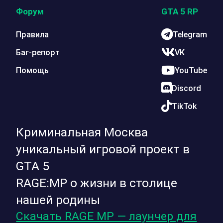
Форум
GTA 5 RP
Правила
Telegram
Баг-репорт
VK
Помощь
YouTube
Discord
TikTok
Криминальная Москва
уникальный игровой проект в
GTA 5
RAGE:MP о жизни в столице
нашей родины
Скачать RAGE MP — лаунчер для