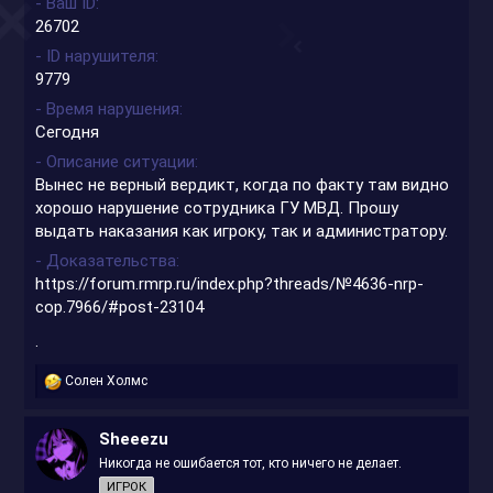
- Ваш ID
26702
- ID нарушителя
9779
- Время нарушения
Сегодня
- Описание ситуации
Вынес не верный вердикт, когда по факту там видно
хорошо нарушение сотрудника ГУ МВД. Прошу
выдать наказания как игроку, так и администратору.
- Доказательства
https://forum.rmrp.ru/index.php?threads/№4636-nrp-
cop.7966/#post-23104
.
Р
Солен Холмс
е
а
к
Sheeezu
ц
Никогда не ошибается тот, кто ничего не делает.
и
и
ИГРОК