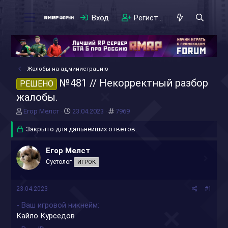
Вход
Регистрация
Жалобы на администрацию
№481 // Некорректный разбор
РЕШЕНО
жалобы.
А
Д
#
Егор Мелст
23.04.2023
7969
в
а
т
Закрыто для дальнейших ответов.
т
о
а
р
н
Егор Мелст
т
а
Суетолог
ИГРОК
е
ч
м
а
ы
л
23.04.2023
#1
а
- Ваш игровой никнейм
Кайло Курседов