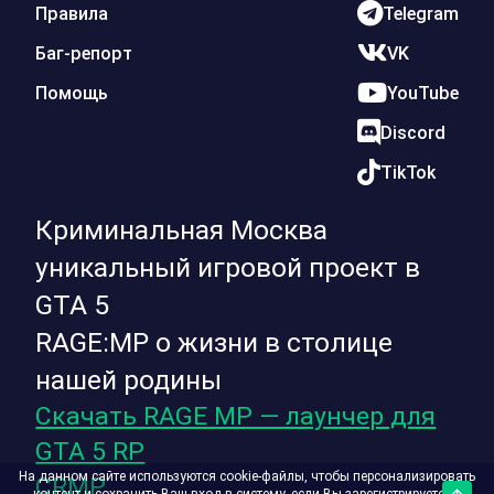
Правила
Telegram
Баг-репорт
VK
Помощь
YouTube
Discord
TikTok
Криминальная Москва
уникальный игровой проект в
GTA 5
RAGE:MP о жизни в столице
нашей родины
Скачать RAGE MP — лаунчер для
GTA 5 RP
На данном сайте используются cookie-файлы, чтобы персонализировать
CRMP