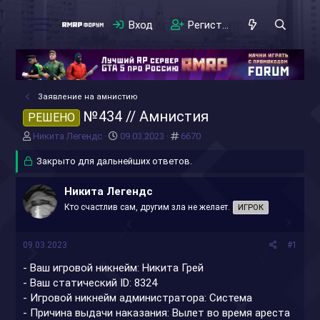
Вход
Регистрация
Заявление на амнистию
№434 // Амнистия
РЕШЕНО
А
Д
#
Никита Легендс
09.03.2023
6670
в
а
т
Закрыто для дальнейших ответов.
т
о
а
р
н
Никита Легендс
т
а
Кто счастлив сам, другим зла не желает.
ИГРОК
е
ч
м
а
ы
л
09.03.2023
#1
а
- Ваш игровой никнейм: Никита Грей
- Ваш статический ID: 8324
- Игровой никнейм администратора: Система
- Причина выдачи наказания: Вылет во время ареста