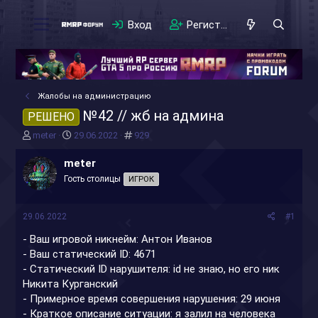
Вход
Регистрация
Жалобы на администрацию
№42 // жб на админа
РЕШЕНО
А
Д
#
meter
29.06.2022
929
в
а
т
т
meter
о
а
Гость столицы
ИГРОК
р
н
т
а
е
ч
29.06.2022
#1
м
а
ы
л
- Ваш игровой никнейм: Антон Иванов
а
- Ваш статический ID: 4671
- Статический ID нарушителя: id не знаю, но его ник
Никита Курганский
- Примерное время совершения нарушения: 29 июня
- Краткое описание ситуации: я залил на человека