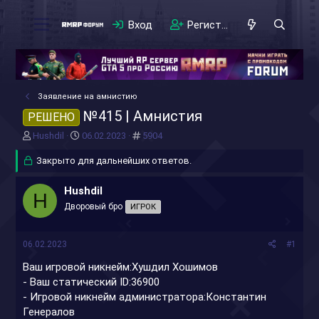
Вход
Регистрация
Заявление на амнистию
№415 | Амнистия
РЕШЕНО
А
Д
#
Hushdil
06.02.2023
5904
в
а
т
Закрыто для дальнейших ответов.
т
о
а
р
н
Hushdil
H
т
а
Дворовый бро
ИГРОК
е
ч
м
а
ы
л
06.02.2023
#1
а
Ваш игровой никнейм:Хушдил Хошимов
- Ваш статический ID:36900
- Игровой никнейм администратора:Константин
Генералов