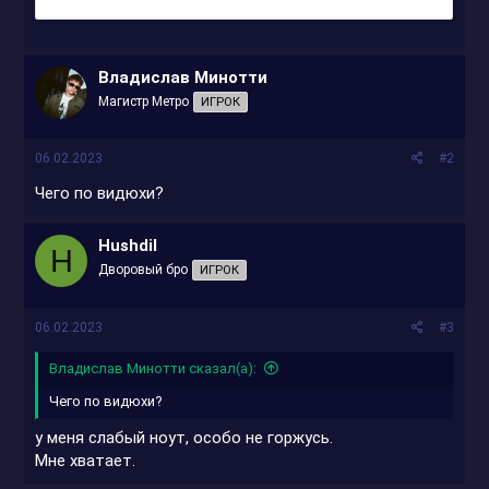
Владислав Минотти
Магистр Метро
ИГРОК
06.02.2023
#2
Чего по видюхи?
Hushdil
H
Дворовый бро
ИГРОК
06.02.2023
#3
Владислав Минотти сказал(а):
Чего по видюхи?
у меня слабый ноут, особо не горжусь.
Мне хватает.