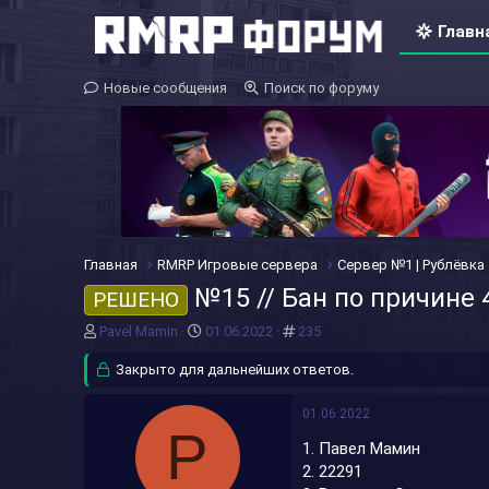
Главн
Новые сообщения
Поиск по форуму
Главная
RMRP Игровые сервера
Сервер №1 | Рублёвка
№15 // Бан по причине 
РЕШЕНО
А
Д
#
Pavel Mamin
01.06.2022
235
в
а
т
Закрыто для дальнейших ответов.
т
о
а
р
н
01.06.2022
т
а
P
1. Павел Мамин
е
ч
м
а
2. 22291
ы
л