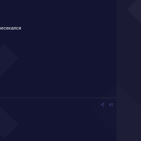
ересекался
#2