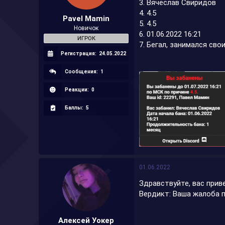
3. Вячеслав Свиридов
а
4. 4.5
Pavel Mamin
5. 4.5
Новичок
6. 01.06.2022 16:21
ИГРОК
7. Бегал, занимался св
Регистрация:
24.05.2022
Сообщения:
1
Реакции:
0
Баллы:
5
01.06.2022
Здравствуйте, вас при
Вердикт: Ваша жалоба п
Алексей Уокер