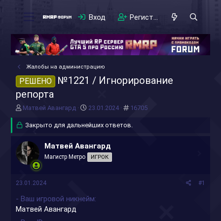
Вход
Регистрация
Жалобы на администрацию
№1221 / Игнорирование
РЕШЕНО
репорта
А
Д
#
Матвей Авангард
23.01.2024
16705
в
а
т
Закрыто для дальнейших ответов.
т
о
а
р
н
Матвей Авангард
т
а
Магистр Метро
ИГРОК
е
ч
м
а
ы
л
23.01.2024
#1
а
- Ваш игровой никнейм
Матвей Авангард