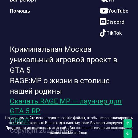
Помощь
YouTube
Discord
TikTok
Криминальная Москва
уникальный игровой проект в
GTA 5
RAGE:MP о жизни в столице
нашей родины
Скачать RAGE MP — лаунчер для
GTA 5 RP
На данном сайте используются cookie-файлы, чтобы персонализировать
CRMP
контент и сохранить Ваш вход в систему, если Вы зарегистрируетесь.
Верх
Продолжая использовать этот сайт, Вы соглашаетесь на использование
Copyright 2024 RMRP
наших cookie-файлов.
Низ