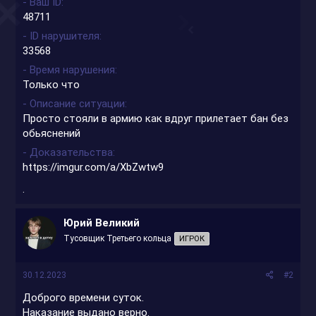
- Ваш ID
48711
- ID нарушителя
33568
- Время нарушения
Только что
- Описание ситуации
Просто стояли в армию как вдруг прилетает бан без
обьяснений
- Доказательства
https://imgur.com/a/XbZwtw9
.
Юрий Великий
Тусовщик Третьего кольца
ИГРОК
30.12.2023
#2
Доброго времени суток.
Наказание выдано верно.