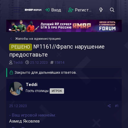
Вход
Регистрация
Жалобы на администрацию
№1161//Фрапс нарушение
РЕШЕНО
предоставьте
А
Д
#
Teddi
25.12.2023
15814
в
а
т
Закрыто для дальнейших ответов.
т
о
а
р
н
Teddi
т
а
Гость столицы
ИГРОК
е
ч
м
а
ы
л
25.12.2023
#1
а
- Ваш игровой никнейм
Ахмед Яковлев