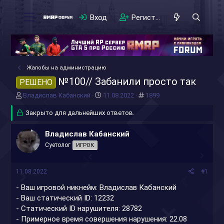
Вход
Регистрация
Жалобы на администрацию
№100// Забанили просто так
РЕШЕНО
А
Д
#
Владислав Кабанский
11.08.2022
1899
в
а
т
Закрыто для дальнейших ответов.
т
о
а
р
н
Владислав Кабанский
т
а
Суетолог
ИГРОК
е
ч
м
а
ы
л
11.08.2022
#1
а
- Ваш игровой никнейм: Владислав Кабанский
- Ваш статический ID: 12232
- Статический ID нарушителя: 28782
- Примерное время совершения нарушения: 22.08