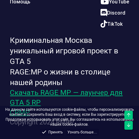
Помощь
YouTube
Discord
TikTok
Криминальная Москва
уникальный игровой проект в
GTA 5
RAGE:MP о жизни в столице
нашей родины
Скачать RAGE MP — лаунчер для
GTA 5 RP
На данном сайте используются cookie-файлы, чтобы персонализировать
CRMP
контент и сохранить Ваш вход в систему, если Вы зарегистрируетесь.
Верх
Продолжая использовать этот сайт, Вы соглашаетесь на использование
Copyright 2024 RMRP
наших cookie-файлов.
Низ
Принять
Узнать больше....