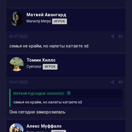
Матвей Авангард
Магистр Метро
ИГРОК
03.07.2022
#2
семья не крайм, но налеты катаете xd
Томми Хиллс
Суетолог
ИГРОК
03.07.2022
#3
Матвей Курседов сказал(а):
семья не крайм, но налеты катаете xd
Она сегодня заморозилась
Алекс Муффало