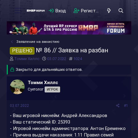
Вход
Регистрация
Заявление на амнистию
№ 86 // Заявка на разбан
РЕШЕНО
А
Д
#
Томми Хиллс
03.07.2022
1024
в
а
т
Закрыто для дальнейших ответов.
т
о
а
р
н
Томми Хиллс
т
а
Суетолог
ИГРОК
е
ч
м
а
ы
л
03.07.2022
#1
а
- Ваш игровой никнейм: Андрей Александров
- Ваш статический ID: 25393
- Игровой никнейм администратора: Антон Еременко
- Причина выдачи наказания: 1.11 Правил семей