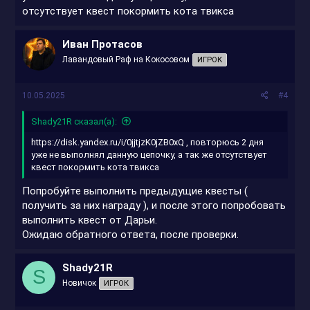
отсутствует квест покормить кота твикса
Иван Протасов
Лавандовый Раф на Кокосовом
ИГРОК
10.05.2025
#4
Shady21R сказал(а):
https://disk.yandex.ru/i/0jjtjzK0jZB0xQ
, повторюсь 2 дня
уже не выполнял данную цепочку, а так же отсутствует
квест покормить кота твикса
Попробуйте выполнить предыдущие квесты (
получить за них награду ), и после этого попробовать
выполнить квест от Дарьи.
Ожидаю обратного ответа, после проверки.
Shady21R
S
Новичок
ИГРОК