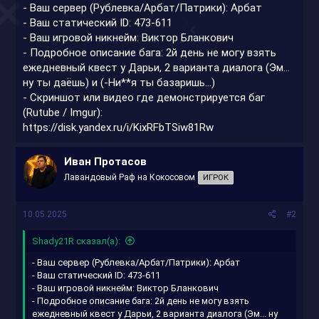
- Ваш сервер (Рублевка/Арбат/Патрики): Арбат
- Ваш статический ID: 473-611
- Ваш игровой никнейм: Виктор Бланкович
- Подробное описание бага: 2й день не могу взять
ежедневный квест у Дарьи, 2 варианта диалога (Эм...
ну ты даёшь) и (-Ни**я ты базаришь...)
- Скриншот или видео где демонстрируется баг
(Rutube / Imgur):
https://disk.yandex.ru/i/KixRFbTSiw81Rw
Иван Протасов
Лавандовый Раф на Кокосовом
ИГРОК
10.05.2025
#2
Shady21R сказал(а):
- Ваш сервер (Рублевка/Арбат/Патрики): Арбат
- Ваш статический ID: 473-611
- Ваш игровой никнейм: Виктор Бланкович
- Подробное описание бага: 2й день не могу взять
ежедневный квест у Дарьи, 2 варианта диалога (Эм... ну