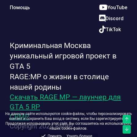
Помощь
YouTube
Discord
TikTok
Криминальная Москва
уникальный игровой проект в
GTA 5
RAGE:MP о жизни в столице
нашей родины
Скачать RAGE MP — лаунчер для
GTA 5 RP
На данном сайте используются cookie-файлы, чтобы персонализировать
CRMP
контент и сохранить Ваш вход в систему, если Вы зарегистрируетесь.
Верх
Продолжая использовать этот сайт, Вы соглашаетесь на использование
Copyright 2024 RMRP
наших cookie-файлов.
Низ
Принять
Узнать больше....