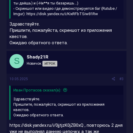
ты даёшь) и (-Ни**я ты базаришь...)
- Скриншот или видео где демонстрируется баг (Rutube /
Imgur):
https://disk.yandex.ru/i/KixRFbTSiw81Rw
Здравствуйте.
Пришлите, пожалуйста, скриншот из приложения
квестов.
Ожидаю обратного ответа.
Shady21R
S
Новичок
ИГРОК
10.05.2025
#3
Иван Протасов сказал(а):
Здравствуйте.
Пришлите, пожалуйста, скриншот из приложения
квестов.
Ожидаю обратного ответа.
https://disk.yandex.ru/i/0jjtjzK0jZB0xQ
, повторюсь 2 дня
уже не выполнял данную цепочку, а так же