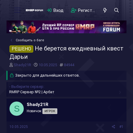
Вход
Регистрация
Сообщить о баге
Не берется ежедневный квест
РЕШЕНО
Дарьи
А
Д
#
Shady21R
10.05.2025
84944
в
а
т
Закрыто для дальнейших ответов.
т
о
а
р
н
- Выберите сервер
т
а
RMRP Сервер №2 | Арбат
е
ч
м
а
Shady21R
S
ы
л
Новичок
ИГРОК
а
10.05.2025
#1