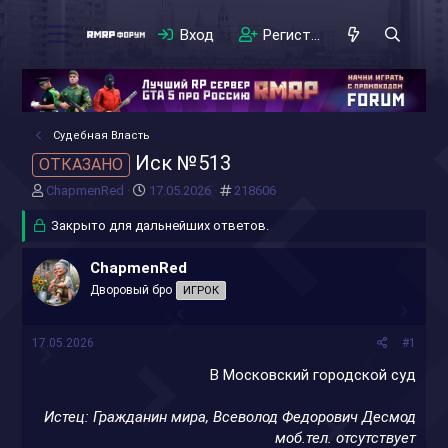
Вход
Регистрация
Судебная Власть
Иск №513
ОТКАЗАНО
А
Д
#
ChapmenRed
17.05.2026
218606
в
а
т
Закрыто для дальнейших ответов.
т
о
а
р
н
ChapmenRed
т
а
Дворовый бро
ИГРОК
е
ч
м
а
ы
л
17.05.2026
#1
а
В Московский городской суд
Истец: Гражданин мира, Всеволод Федорович Десмод
моб.тел. отсутствует