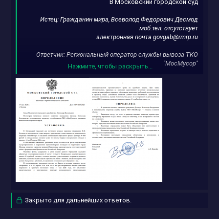
В Московский городской суд
Истец: Гражданин мира, Всеволод Федорович Десмод
моб.тел. отсутствует
электронная почта
govgab@rmrp.ru
Ответчик: Региональный оператор
службы вывоза
ТКО
"МосМусор"
Нажмите, чтобы раскрыть...
Исковое заявление
Я, Десмод Всеволод Федорович, являясь гражданином
мира, в рамках реализации своих естественных прав на
благоприятную окружающую среду и осуществления
внеплановой инспекции мира и его окрестностей, на
территории города Москвы в период с 16 по 17 апреля
2026 года собственноручно зафиксировал на всей
территории города Москвы факты систематического
переполнения мусороприемников (контейнеров для
накопления твердых коммунальных отходов) и
повсеместного засорения приконтейнерных площадок
отходами, что запечатлено на прилагающихся к
настоящему исковому заявлению фотокарточках,
заверенных в установленном порядке с указанием даты
Закрыто для дальнейших ответов.
и времени съемки. Указанные обстоятельства
свидетельствуют о том, что Ответчик, на которого