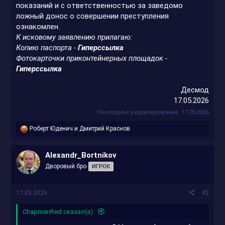
показаний и с ответственностью за заведомо
ложный донос о совершении преступления
ознакомлен.
К исковому заявлению прилагаю:
Копию паспорта -
Гиперссылка
Фотокарточки приконтейнерных площадок -
Гиперссылка
Десмод
17.05.2026​
Последнее редактирование:
17.05.2026
Р
Роберт Юденич
и
Дмитрий Краснов
е
а
к
Alexandr_Bortnikov
ц
Дворовый бро
ИГРОК
и
и
:
17.05.2026
#2
ChapmenRed сказал(а):