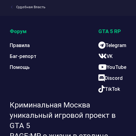
Судебная Власть
Форум
GTA 5 RP
Правила
Telegram
Баг-репорт
VK
Помощь
YouTube
Discord
TikTok
Криминальная Москва
уникальный игровой проект в
GTA 5
RAGE:MP о жизни в столице