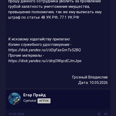
прошу данного сотрудника уволить за проявление
грубой халатность уничтожение имущества,
превышение полномочия, так же ему выписать ему
штраф по статье 48 УК РФ, 77.1 УК РФ
К исковому ходатайству прилагаю:
Копию служебного удостоверения -
https://disk.yandex.ru/i/d2qFasGmTs52BQ
Прочие материалы -
https://disk.yandex.ru/i/drqOWqcdCJmJqw
Грозный Владислав
Дата: 10.05.2026​
Егор Прайд
Суетолог
ИГРОК
10.05.2026
#2