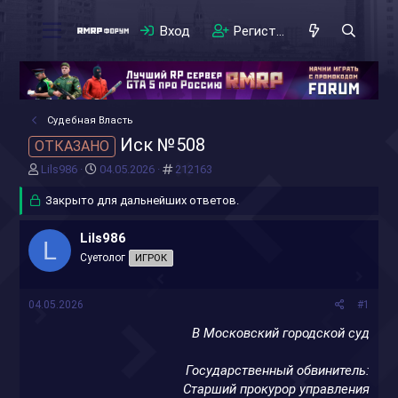
Вход
Регистрация
Судебная Власть
Иск №508
ОТКАЗАНО
А
Д
#
Lils986
04.05.2026
212163
в
а
т
Закрыто для дальнейших ответов.
т
о
а
р
н
Lils986
L
т
а
Суетолог
ИГРОК
е
ч
м
а
ы
л
04.05.2026
#1
а
В Московский городской суд
Государственный обвинитель:
Старший прокурор управления