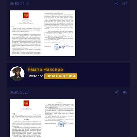
06.05.2026
#4
Ямато Наксиро
Суетолог
ЛИДЕР ФРАКЦИИ
06.05.2026
#5